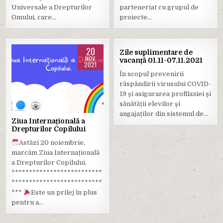
Universale a Drepturilor
parteneriat cu grupul de
Omului, care…
proiecte…
20
29
Zile suplimentare de
NOV.
OCT.
vacanță 01.11-07.11.2021
2021
2021
În scopul prevenirii
Posted
Posted
răspândirii virusului COVID-
in
in
19 și asigurarea profilaxiei și
sănătății elevilor și
angajaților din sistemul de…
Ziua Internațională a
Drepturilor Copilului
Astăzi 20 noiembrie,
marcăm Ziua Internațională
a Drepturilor Copilului.
**************************
**************************
***
Este un prilej în plus
pentru a…