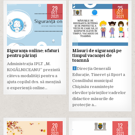
29
25
OCT.
OCT.
2021
2021
Posted
Posted
in
in
Siguranța online: sfaturi
Măsuri de siguranță pe
pentru părinți
timpul vacanței de
toamnă
Administrația IPLT ,,M.
Direcția Generală
KOGĂLNICEANU” prezintă
Educație, Tineret și Sport a
câteva modalități pentru a
Consiliului municipal
ajuta copilul dvs. să mențină
Chișinău reamintește
o experiență online…
elevilor/părinților/cadrelor
didactice măsurile de
protecție a…
20
12
OCT.
OCT.
2021
2021