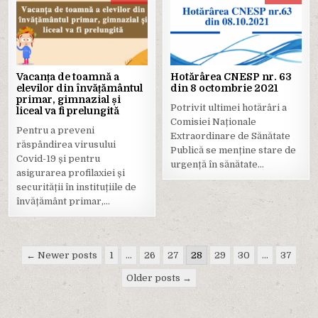
Posted
Posted
in
in
Vacanța de toamnă a
Hotărârea CNESP nr. 63
elevilor din învățământul
din 8 octombrie 2021
primar, gimnazial și
Potrivit ultimei hotărâri a
liceal va fi prelungită
Comisiei Naționale
Pentru a preveni
Extraordinare de Sănătate
răspândirea virusului
Publică se menține stare de
Covid-19 și pentru
urgență în sănătate…
asigurarea profilaxiei și
securității în instituțiile de
învățământ primar,…
Paginație
← Newer posts
1
…
26
27
28
29
30
…
37
articole
Older posts →