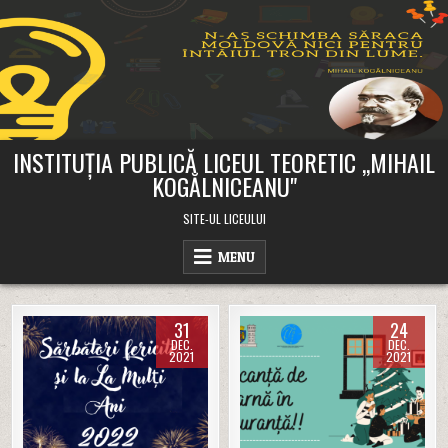
Skip
to
content
INSTITUȚIA PUBLICĂ LICEUL TEORETIC ,,MIHAIL
KOGĂLNICEANU"
SITE-UL LICEULUI
MENU
31
24
DEC.
DEC.
2021
2021
Posted
Posted
in
in