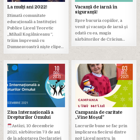
La mulți ani 2022!
Vacanță de iarnă în
siguranță!
Stimată comunitate
Spre bucuria copiilor, a
educațională a Instituției
venit și vacanţa de iarnă şi
Publice Liceul Teoretic
odată cu ea, magia
,,Mihail Kogălniceanu “,
sărbătorilor de Crăciun…
trăim împreună cu
Dumneavoastră niște clipe…
10
03
DEC.
DEC.
2021
2021
Posted
Posted
in
in
Ziua Internațională a
Campania de caritate
Drepturilor Omului
,,Vine Moșul”
Astăzi, 10 decembrie
Lucrurile bune se fac prin
2021, sărbătorim 73 de ani
implicarea fiecărui dintre
de la adoptarea Declarației
noi! Liceul nostru, în