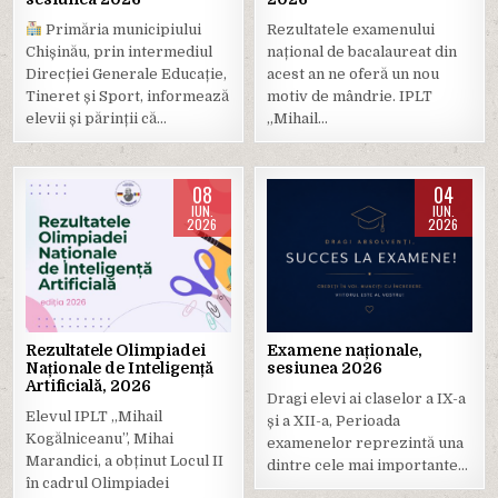
Primăria municipiului
Rezultatele examenului
Chișinău, prin intermediul
național de bacalaureat din
Direcției Generale Educație,
acest an ne oferă un nou
Tineret și Sport, informează
motiv de mândrie. IPLT
elevii și părinții că…
„Mihail…
08
04
IUN.
IUN.
2026
2026
Posted
Posted
in
in
Rezultatele Olimpiadei
Examene naționale,
Naționale de Inteligență
sesiunea 2026
Artificială, 2026
Dragi elevi ai claselor a IX-a
Elevul IPLT ,,Mihail
și a XII-a, Perioada
Kogălniceanu”, Mihai
examenelor reprezintă una
Marandici, a obținut Locul II
dintre cele mai importante…
în cadrul Olimpiadei