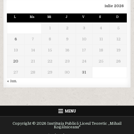
iulie 2026
L
Ma
Mi
J
V
S
D
1
2
3
4
5
6
7
8
9
10
11
12
13
14
15
16
17
18
19
20
21
22
23
24
25
26
27
28
29
30
31
« iun.
MENU
Copyright © 2026 Instituția Publică Liceul Teoretic ,,Mihail
Kogălniceanu"