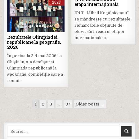
2026
2026
etapa internațională
Posted
Posted
IPLT „Mihail Kogălniceanu”
in
in
se mândrește cu rezultatele
remarcabile obținute de
elevii săi în cadrul etapei
Rezultatele Olimpiadei
internaționale a…
republicane la geografie,
2026
În perioada 2-4 mai 2026, la
Chișinău, s-a desfășurat
Olimpiada republicană la
geografie, competiție care a
reunit…
Paginație
1
2
3
…
37
Older posts →
articole
Search
for: