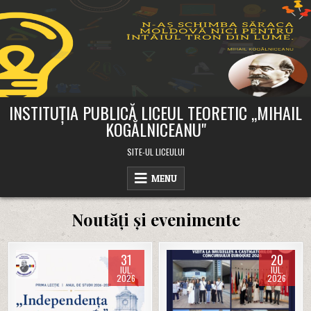
Skip
to
content
INSTITUȚIA PUBLICĂ LICEUL TEORETIC ,,MIHAIL
KOGĂLNICEANU"
SITE-UL LICEULUI
MENU
Noutăți și evenimente
31
20
IUL.
IUL.
2026
2026
Posted
Posted
in
in