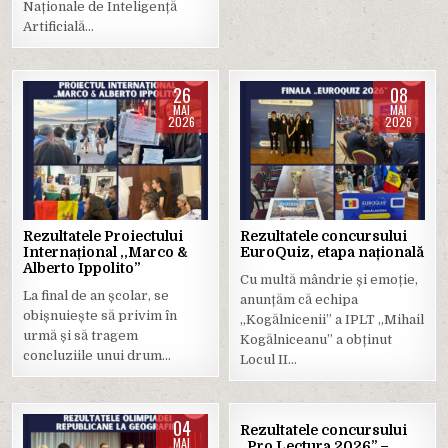
Naționale de Inteligență
Artificială…
26
08
MAI
MAI
2026
2026
Posted
Posted
in
in
Rezultatele Proiectului
Rezultatele concursului
Internațional ,,Marco &
EuroQuiz, etapa națională
Alberto Ippolito”
Cu multă mândrie și emoție,
La final de an școlar, se
anunțăm că echipa
obișnuiește să privim în
„Kogălnicenii” a IPLT „Mihail
urmă și să tragem
Kogălniceanu” a obținut
concluziile unui drum…
Locul II…
04
30
Rezultatele concursului
MAI
APR.
„Pro Lectura 2026” –