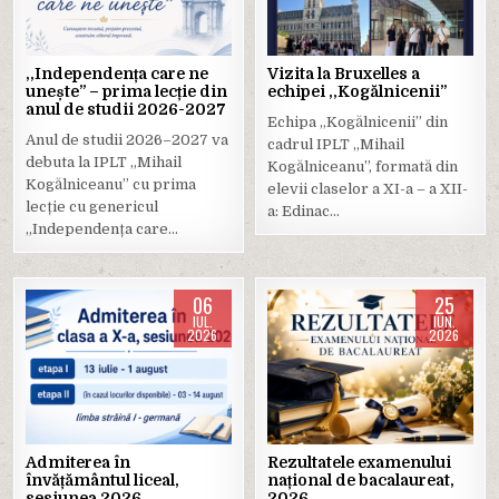
,,Independența care ne
Vizita la Bruxelles a
unește” – prima lecție din
echipei ,,Kogălnicenii”
anul de studii 2026-2027
Echipa „Kogălnicenii” din
Anul de studii 2026–2027 va
cadrul IPLT „Mihail
debuta la IPLT „Mihail
Kogălniceanu”, formată din
Kogălniceanu” cu prima
elevii claselor a XI-a – a XII-
lecție cu genericul
a: Edinac…
„Independența care…
06
25
IUL.
IUN.
2026
2026
Posted
Posted
in
in
Admiterea în
Rezultatele examenului
învățământul liceal,
național de bacalaureat,
sesiunea 2026
2026