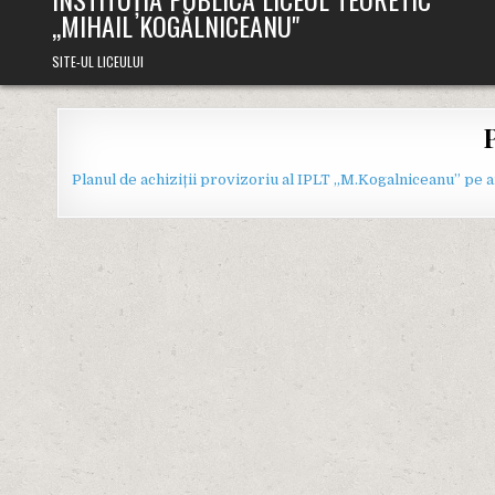
,,MIHAIL KOGĂLNICEANU"
SITE-UL LICEULUI
P
Planul de achiziții provizoriu al IPLT „M.Kogalniceanu” pe 