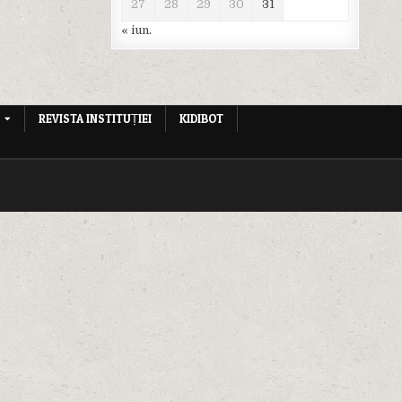
27
28
29
30
31
« iun.
REVISTA INSTITUȚIEI
KIDIBOT