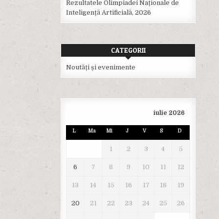
Rezultatele Olimpiadei Naționale de
Inteligență Artificială, 2026
CATEGORII
Noutăți și evenimente
iulie 2026
L
Ma
Mi
J
V
S
D
1
2
3
4
5
6
7
8
9
10
11
12
13
14
15
16
17
18
19
20
21
22
23
24
25
26