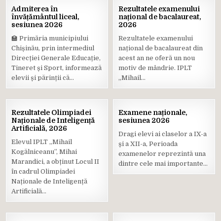
06
25
Admiterea în
Rezultatele examenului
IUL.
IUN.
învățământul liceal,
național de bacalaureat,
2026
2026
sesiunea 2026
2026
Posted
Posted
🏫 Primăria municipiului
Rezultatele examenului
in
in
Chișinău, prin intermediul
național de bacalaureat din
Direcției Generale Educație,
acest an ne oferă un nou
Tineret și Sport, informează
motiv de mândrie. IPLT
elevii și părinții că…
„Mihail…
08
04
Rezultatele Olimpiadei
Examene naționale,
IUN.
IUN.
Naționale de Inteligență
sesiunea 2026
2026
2026
Artificială, 2026
Dragi elevi ai claselor a IX-a
Posted
Posted
Elevul IPLT ,,Mihail
și a XII-a, Perioada
in
in
Kogălniceanu”, Mihai
examenelor reprezintă una
Marandici, a obținut Locul II
dintre cele mai importante…
în cadrul Olimpiadei
Naționale de Inteligență
Artificială…