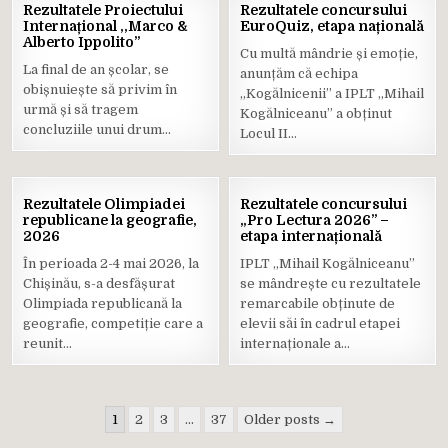
26
08
Rezultatele Proiectului
Rezultatele concursului
MAI
MAI
Internațional ,,Marco &
EuroQuiz, etapa națională
2026
2026
Alberto Ippolito”
Cu multă mândrie și emoție,
Posted
Posted
La final de an școlar, se
anunțăm că echipa
in
in
obișnuiește să privim în
„Kogălnicenii” a IPLT „Mihail
urmă și să tragem
Kogălniceanu” a obținut
concluziile unui drum…
Locul II…
04
30
Rezultatele Olimpiadei
Rezultatele concursului
MAI
APR.
republicane la geografie,
„Pro Lectura 2026” –
2026
2026
2026
etapa internațională
Posted
Posted
În perioada 2-4 mai 2026, la
IPLT „Mihail Kogălniceanu”
in
in
Chișinău, s-a desfășurat
se mândrește cu rezultatele
Olimpiada republicană la
remarcabile obținute de
geografie, competiție care a
elevii săi în cadrul etapei
reunit…
internaționale a…
Paginație
1
2
3
…
37
Older posts →
articole