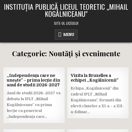
Skip
INSTITUȚIA PUBLICĂ LICEUL TEORETIC ,,MIHAIL
to
KOGĂLNICEANU"
content
SITE-UL LICEULUI
MENU
Categorie:
Noutăți și evenimente
31
20
,,Independența care ne
Vizita la Bruxelles a
IUL.
IUL.
unește” – prima lecție din
echipei ,,Kogălnicenii”
2026
2026
anul de studii 2026-2027
Echipa „Kogălnicenii” din
Posted
Posted
Anul de studii 2026–2027 va
cadrul IPLT „Mihail
in
in
debuta la IPLT „Mihail
Kogălniceanu”, formată din
Kogălniceanu” cu prima
elevii claselor a XI-a – a XII-
lecție cu genericul
a: Edinac…
„Independența care…