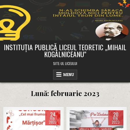
Skip
to
content
INSTITUȚIA PUBLICĂ LICEUL TEORETIC ,,MIHAIL
KOGĂLNICEANU"
SITE-UL LICEULUI
MENU
Lună:
februarie 2023
24
20
FEB.
FEB.
2023
2023
Posted
Posted