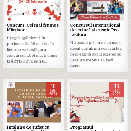
in
in
Concurs: Cel mai frumos
Concursul Internațional
Mărțișor
de lectură și creație Pro
Lectura
Dragi kogălniceni, în
Nu există plăcere mai mare
perioada 24-28 martie, în
decât cititul, întrucât cartea
liceu se va desfășura
reprezintă darul existenței.
concursul: ,,Cel mai frumos
Lectura trebuie să facă
MĂRȚIȘOR”, pentru…
parte…
16
13
FEB.
FEB.
2023
2023
Posted
Posted
in
in
Întâlnire de suflet cu
Programul