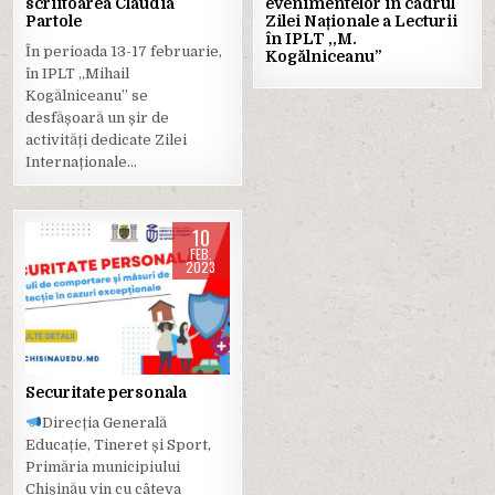
scriitoarea Claudia
evenimentelor în cadrul
Partole
Zilei Naționale a Lecturii
în IPLT ,,M.
În perioada 13-17 februarie,
Kogălniceanu”
în IPLT ,,Mihail
Kogălniceanu” se
desfășoară un șir de
activități dedicate Zilei
Internaționale…
10
FEB.
2023
Posted
in
Securitate personala
Direcția Generală
Educație, Tineret și Sport,
Primăria municipiului
Chișinău vin cu câteva