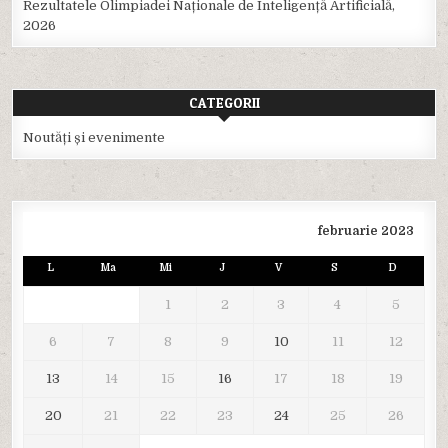
Rezultatele Olimpiadei Naționale de Inteligență Artificială,
2026
CATEGORII
Noutăți și evenimente
februarie 2023
L
Ma
Mi
J
V
S
D
1
2
3
4
5
6
7
8
9
10
11
12
13
14
15
16
17
18
19
20
21
22
23
24
25
26