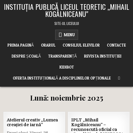
Skip
INSTITUȚIA PUBLICĂ LICEUL TEORETIC ,,MIHAIL
to
KOGĂLNICEANU"
content
SITE-UL LICEULUI
MENU
PRIMA PAGINĂ
ORARUL
CONSILIUL ELEVILOR
CONTACTE
DESPRE ȘCOALĂ
TRANSPARENȚĂ
REVISTA INSTITUȚIEI
KIDIBOT
OFERTA INSTITUȚIONALĂ A DISCIPLINELOR OPȚIONALE
Lună:
noiembrie 2025
27
11
Atelierul creativ „Lumea
IPLT „Mihail
NOV.
NOV.
creației de iarnă”
Kogălniceanu” –
2025
2025
recunoscută oficial ca
Dragi elevi, Vineri, 28