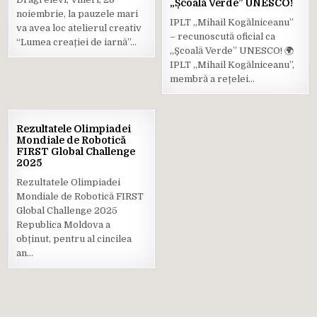
Posted
„Școală Verde” UNESCO!
Posted
noiembrie, la pauzele mari
in
in
IPLT „Mihail Kogălniceanu”
va avea loc atelierul creativ
– recunoscută oficial ca
“Lumea creației de iarnă”…
„Școală Verde” UNESCO! 🌍
IPLT „Mihail Kogălniceanu”,
membră a rețelei…
02
Rezultatele Olimpiadei
NOV.
Mondiale de Robotică
2025
FIRST Global Challenge
2025
Posted
in
Rezultatele Olimpiadei
Mondiale de Robotică FIRST
Global Challenge 2025
Republica Moldova a
obținut, pentru al cincilea
an…