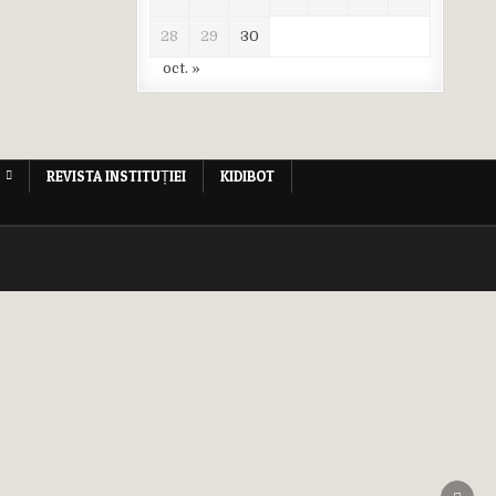
28
29
30
oct. »
REVISTA INSTITUȚIEI
KIDIBOT
SCRO