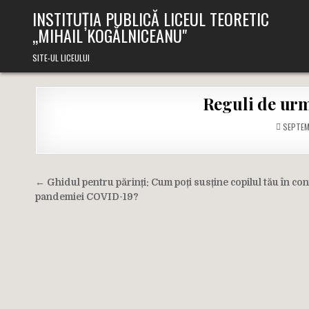
Skip
INSTITUȚIA PUBLICĂ LICEUL TEORETIC
to
,,MIHAIL KOGĂLNICEANU"
content
SITE-UL LICEULUI
Reguli de ur
SEPTEM
Navigare
← Ghidul pentru părinți: Cum poți susține copilul tău în con
în
pandemiei COVID-19?
articole