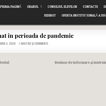
PRIMA PAGINĂ
ORARUL
CONSILIUL ELEVILOR
CONTACTE
D
KIDIBOT
OFERTA INSTITUȚIONALĂ A DI
mat în perioada de pandemie
POSTED
BRIE 6, 2020
NOUTĂȚI ȘI EVENIMENTE
IN
textul
Sesiune de informare și instruir