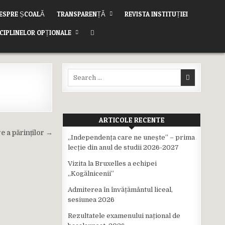
ESPRE ȘCOALĂ
TRANSPARENȚĂ
REVISTA INSTITUȚIEI
SCIPLINELOR OPȚIONALE
Search
for:
ARTICOLE RECENTE
e a părinților →
,,Independența care ne unește” – prima
lecție din anul de studii 2026-2027
Vizita la Bruxelles a echipei
,,Kogălnicenii”
Admiterea în învățământul liceal,
sesiunea 2026
Rezultatele examenului național de