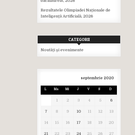
bacalaureat, 2026
Rezultatele Olimpiadei Naționale de
Inteligență Artificială, 2026
CATEGORII
Noutăți și evenimente
septembrie 2020
L
Ma
Mi
J
V
S
D
1
2
3
4
5
6
7
8
9
10
11
12
13
14
15
16
17
18
19
20
21
22
23
24
25
26
27