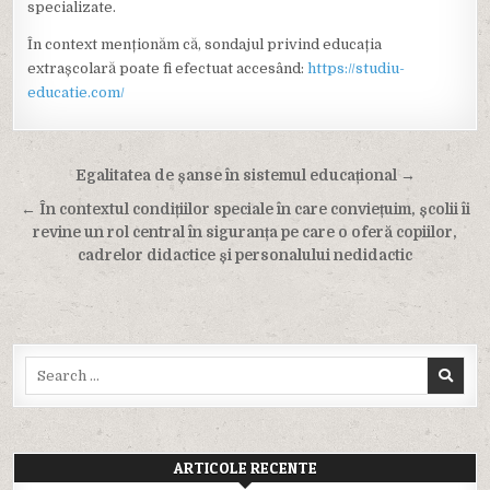
specializate.
În context menționăm că, sondajul privind educația
extrașcolară poate fi efectuat accesând:
https://studiu-
educatie.com/
Navigare
Egalitatea de șanse în sistemul educațional →
în
← În contextul condițiilor speciale în care conviețuim, școlii îi
articole
revine un rol central în siguranța pe care o oferă copiilor,
cadrelor didactice și personalului nedidactic
Search
for:
ARTICOLE RECENTE