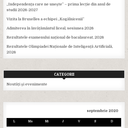
,,Independența care ne unește” – prima lecție din anul de
studii 2026-2027
Vizita la Bruxelles a echipei ,,Kogălnicenii”
Admiterea în învățământul liceal, sesiunea 2026
Rezultatele examenului național de bacalaureat, 2026
Rezultatele Olimpiadei Naționale de Inteligență Artificială,
2026
CATEGORII
Noutăți și evenimente
septembrie 2020
L
Ma
Mi
J
V
S
D