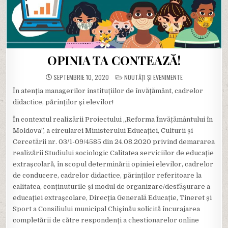
OPINIA TA CONTEAZĂ!
POSTED
SEPTEMBRIE 10, 2020
NOUTĂȚI ȘI EVENIMENTE
IN
În atenția managerilor instituțiilor de învățământ, cadrelor
didactice, părinților și elevilor!
În contextul realizării Proiectului „Reforma Învățământului în
Moldova”, a circularei Ministerului Educației, Culturii și
Cercetării nr. 03/1-09/4585 din 24.08.2020 privind demararea
realizării Studiului sociologic Calitatea serviciilor de educație
extrașcolară, în scopul determinării opiniei elevilor, cadrelor
de conducere, cadrelor didactice, părinților referitoare la
calitatea, conținuturile și modul de organizare/desfășurare a
educației extrașcolare, Direcția Generală Educație, Tineret și
Sport a Consiliului municipal Chișinău solicită încurajarea
completării de către respondenți a chestionarelor online