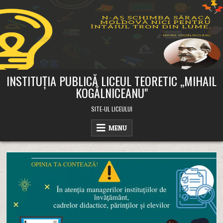
Skip
to
content
INSTITUȚIA PUBLICĂ LICEUL TEORETIC ,,MIHAIL
KOGĂLNICEANU"
SITE-UL LICEULUI
MENU