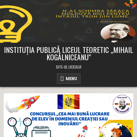
Skip
to
content
INSTITUȚIA PUBLICĂ LICEUL TEORETIC ,,MIHAIL
KOGĂLNICEANU"
SITE-UL LICEULUI
MENU