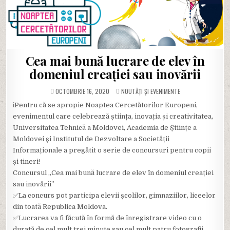
Cea mai bună lucrare de elev în
domeniul creației sau inovării
POSTED
OCTOMBRIE 16, 2020
NOUTĂȚI ȘI EVENIMENTE
IN
ℹ️Pentru că se apropie Noaptea Cercetătorilor Europeni,
evenimentul care celebrează știința, inovația și creativitatea,
Universitatea Tehnică a Moldovei, Academia de Științe a
Moldovei și Institutul de Dezvoltare a Societății
Informaționale a pregătit o serie de concursuri pentru copii
și tineri!
Concursul „Cea mai bună lucrare de elev în domeniul creației
sau inovării”
✅La concurs pot participa elevii școlilor, gimnaziilor, liceelor
din toată Republica Moldova.
✅Lucrarea va fi făcută în formă de înregistrare video cu o
durată de cel mult trei minute sau cel mult patru fotografii