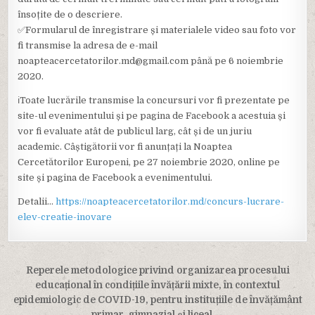
însoțite de o descriere.
✅Formularul de înregistrare și materialele video sau foto vor
fi transmise la adresa de e-mail
noapteacercetatorilor.md@gmail.com până pe 6 noiembrie
2020.
ℹ️Toate lucrările transmise la concursuri vor fi prezentate pe
site-ul evenimentului și pe pagina de Facebook a acestuia și
vor fi evaluate atât de publicul larg, cât și de un juriu
academic. Câștigătorii vor fi anunțați la Noaptea
Cercetătorilor Europeni, pe 27 noiembrie 2020, online pe
site și pagina de Facebook a evenimentului.
Detalii…
https://noapteacercetatorilor.md/concurs-lucrare-
elev-creatie-inovare
Navigare
Reperele metodologice privind organizarea procesului
în
educațional în condițiile învățării mixte, în contextul
epidemiologic de COVID-19, pentru instituțiile de învățământ
articole
primar, gimnazial și liceal →