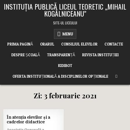
Skip
INSTITUȚIA PUBLICĂ LICEUL TEORETIC ,,MIHAIL
to
KOGĂLNICEANU"
content
SITE-UL LICEULUI
MENU
PRIMA PAGINĂ
ORARUL
CONSILIUL ELEVILOR
CONTACTE
DESPRE ȘCOALĂ
TRANSPARENȚĂ
REVISTA INSTITUȚIEI
KIDIBOT
OFERTA INSTITUȚIONALĂ A DISCIPLINELOR OPȚIONALE
Zi:
3 februarie 2021
03
În atenția elevilor și a
FEB.
cadrelor didactice
2021
Asociația Generală a