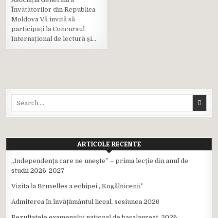
Posted
Învățătorilor din Republica
in
Moldova Vă invită să
participați la Concursul
Internațional de lectură și…
Search
for:
ARTICOLE RECENTE
,,Independența care ne unește” – prima lecție din anul de
studii 2026-2027
Vizita la Bruxelles a echipei ,,Kogălnicenii”
Admiterea în învățământul liceal, sesiunea 2026
Rezultatele examenului național de bacalaureat, 2026