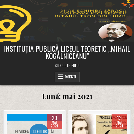
Skip
to
content
INSTITUȚIA PUBLICĂ LICEUL TEORETIC ,,MIHAIL
KOGĂLNICEANU"
SITE-UL LICEULUI
MENU
Lună:
mai 2021
20
13
MAI
MAI
2021
2021
Posted
Posted