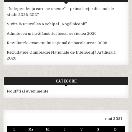
,,Independența care ne unește” – prima lecție din anul de
studii 2026-2027
Vizita la Bruxelles a echipei ,,Kogălnicenii”
Admiterea în învățământul liceal, sesiunea 2026
Rezultatele examenului național de bacalaureat, 2026
Rezultatele Olimpiadei Naționale de Inteligență Artificială,
2026
CATEGORII
Noutăți și evenimente
mai 2021
L
Ma
Mi
J
V
S
D