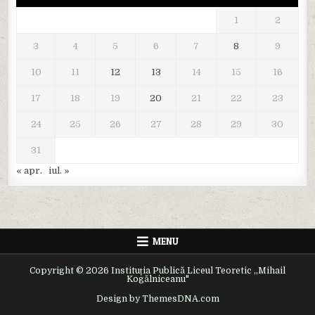
1
2
3
4
5
6
7
8
9
10
11
12
13
14
15
16
17
18
19
20
21
22
23
24
25
26
27
28
29
30
31
« apr.
iul. »
MENU
Copyright © 2026 Instituția Publică Liceul Teoretic ,,Mihail
Kogălniceanu"
Design by ThemesDNA.com