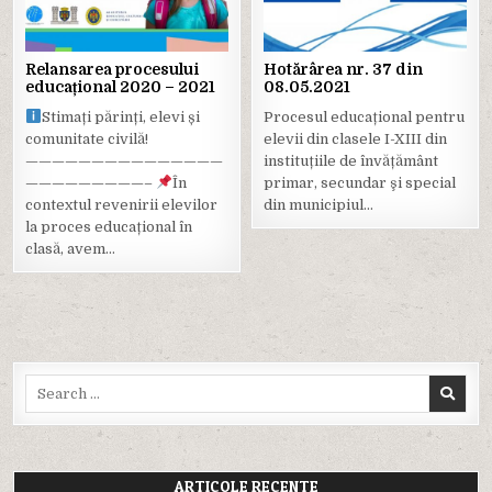
Relansarea procesului
Hotărârea nr. 37 din
educațional 2020 – 2021
08.05.2021
Stimați părinți, elevi și
Procesul educațional pentru
comunitate civilă!
elevii din clasele I-XIII din
———————————————
instituțiile de învățământ
—————————–
În
primar, secundar şi special
contextul revenirii elevilor
din municipiul…
la proces educațional în
clasă, avem…
Search
for:
ARTICOLE RECENTE