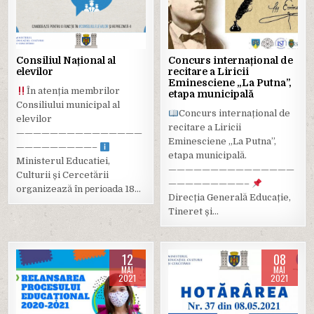
in
in
Consiliul Național al
Concurs internațional de
elevilor
recitare a Liricii
Eminesciene „La Putna”,
În atenția membrilor
etapa municipală
Consiliului municipal al
Concurs internațional de
elevilor
recitare a Liricii
———————————————
Eminesciene „La Putna”,
—————————–
etapa municipală.
Ministerul Educatiei,
———————————————
Culturii și Cercetării
—————————–
organizează în реriоаdа 18…
Direcția Generală Educație,
Tineret și…
12
08
MAI
MAI
2021
2021
Posted
Posted
in
in