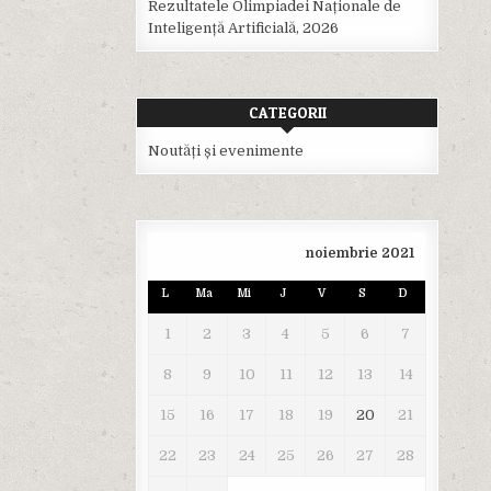
Rezultatele Olimpiadei Naționale de
Inteligență Artificială, 2026
CATEGORII
Noutăți și evenimente
noiembrie 2021
L
Ma
Mi
J
V
S
D
1
2
3
4
5
6
7
8
9
10
11
12
13
14
15
16
17
18
19
20
21
22
23
24
25
26
27
28