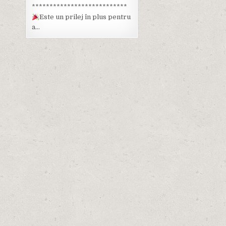
***************************
Este un prilej în plus pentru
a…