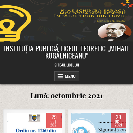
Skip
to
content
INSTITUȚIA PUBLICĂ LICEUL TEORETIC ,,MIHAIL
KOGĂLNICEANU"
SITE-UL LICEULUI
MENU
Lună:
octombrie 2021
29
29
OCT.
OCT.
2021
2021
Posted
Posted