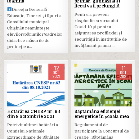
toamnă
primar, gimnazial și
liceal va fi prelungită
Direcția Generală
Pentru a preveni
Educație, Tineret și Sport a
răspândirea virusului
Consiliului municipal
Covid-19 și pentru
Chișinău reamintește
asigurarea profilaxiei și
elevilor/părinților/cadrelor
securității în instituțiile de
didactice măsurile de
învățământ primar,…
protecție a…
12
11
OCT.
OCT.
2021
2021
Posted
Posted
in
in
Hotărârea CNESP nr. 63
Săptămâna eficienței
din 8 octombrie 2021
energetice în școala mea
Potrivit ultimei hotărâri a
Regulamentul de
Comisiei Naționale
participare la Concursul de
Extraordinare de Sănătate
creație ,,Săptămâna