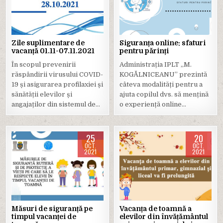
in
in
Zile suplimentare de
Siguranța online: sfaturi
vacanță 01.11-07.11.2021
pentru părinți
În scopul prevenirii
Administrația IPLT ,,M.
răspândirii virusului COVID-
KOGĂLNICEANU” prezintă
19 și asigurarea profilaxiei și
câteva modalități pentru a
sănătății elevilor și
ajuta copilul dvs. să mențină
angajaților din sistemul de…
o experiență online…
25
20
OCT.
OCT.
2021
2021
Posted
Posted
in
in
Măsuri de siguranță pe
Vacanța de toamnă a
timpul vacanței de
elevilor din învățământul