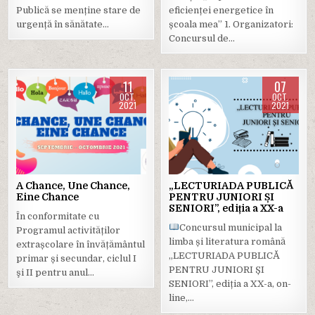
Publică se menține stare de
eficienței energetice în
urgență în sănătate…
școala mea” 1. Organizatori:
Concursul de…
11
07
OCT.
OCT.
2021
2021
Posted
Posted
in
in
A Chance, Une Chance,
„LECTURIADA PUBLICĂ
Eine Chance
PENTRU JUNIORI ȘI
SENIORI”, ediția a XX-a
În conformitate cu
Concursul municipal la
Programul activităților
limba și literatura română
extrașcolare în învățământul
„LECTURIADA PUBLICĂ
primar și secundar, ciclul I
PENTRU JUNIORI ȘI
şi II pentru anul…
SENIORI”, ediția a XX-a, on-
line,…