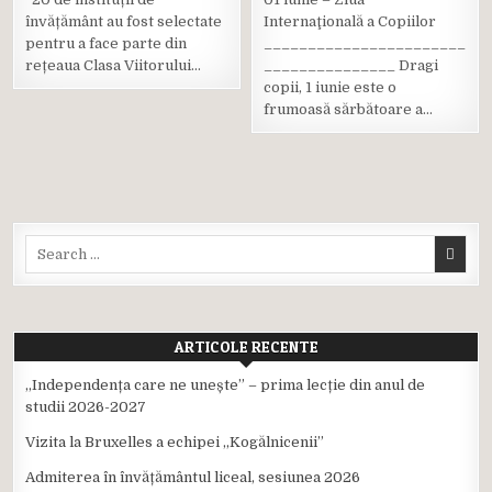
Posted
Posted
învățământ au fost selectate
Internaţională a Copiilor
in
in
pentru a face parte din
_______________________
rețeaua Clasa Viitorului…
_______________ Dragi
copii, 1 iunie este o
frumoasă sărbătoare a…
Search
for:
ARTICOLE RECENTE
,,Independența care ne unește” – prima lecție din anul de
studii 2026-2027
Vizita la Bruxelles a echipei ,,Kogălnicenii”
Admiterea în învățământul liceal, sesiunea 2026