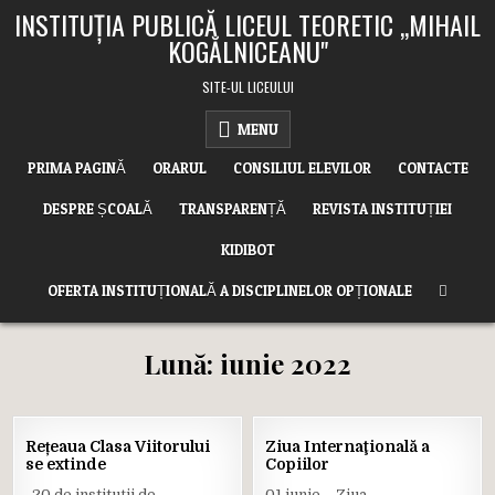
Skip
INSTITUȚIA PUBLICĂ LICEUL TEORETIC ,,MIHAIL
to
KOGĂLNICEANU"
content
SITE-UL LICEULUI
MENU
PRIMA PAGINĂ
ORARUL
CONSILIUL ELEVILOR
CONTACTE
DESPRE ȘCOALĂ
TRANSPARENȚĂ
REVISTA INSTITUȚIEI
KIDIBOT
OFERTA INSTITUȚIONALĂ A DISCIPLINELOR OPȚIONALE
Lună:
iunie 2022
25
01
Rețeaua Clasa Viitorului
Ziua Internaţională a
IUN.
IUN.
se extinde
Copiilor
2022
2022
20 de instituții de
01 iunie – Ziua