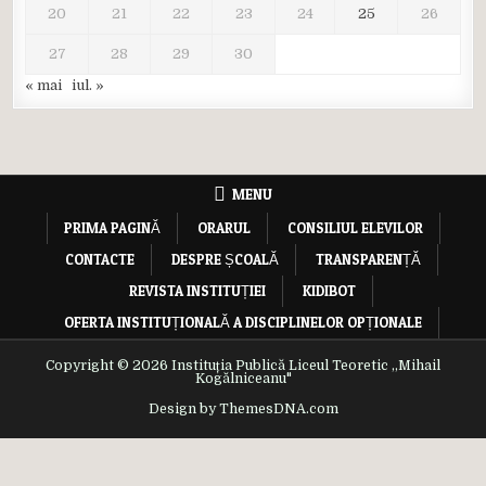
20
21
22
23
24
25
26
27
28
29
30
« mai
iul. »
MENU
PRIMA PAGINĂ
ORARUL
CONSILIUL ELEVILOR
CONTACTE
DESPRE ȘCOALĂ
TRANSPARENȚĂ
REVISTA INSTITUȚIEI
KIDIBOT
OFERTA INSTITUȚIONALĂ A DISCIPLINELOR OPȚIONALE
Copyright © 2026 Instituția Publică Liceul Teoretic ,,Mihail
Kogălniceanu"
Design by ThemesDNA.com