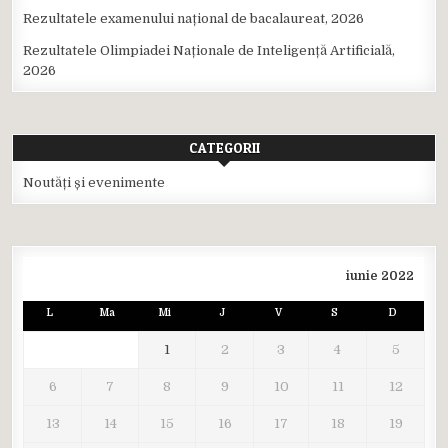
Rezultatele examenului național de bacalaureat, 2026
Rezultatele Olimpiadei Naționale de Inteligență Artificială,
2026
CATEGORII
Noutăți și evenimente
iunie 2022
L
Ma
Mi
J
V
S
D
1
2
3
4
5
6
7
8
9
10
11
12
13
14
15
16
17
18
19