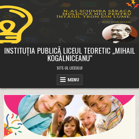
Skip
to
content
INSTITUȚIA PUBLICĂ LICEUL TEORETIC ,,MIHAIL
KOGĂLNICEANU"
SITE-UL LICEULUI
MENU