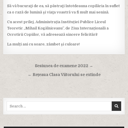
Să vă bucuraţi de ea, să păstraţi întotdeauna copilăria în suflet
ca o rază de lumină și viaţa voastră va fi mult mai senină.
Cu acest prilej, Administrația Instituției Publice Liceul
Teoretic ,,Mihail Kogălniceanu”, de Ziua Internațională a
Ocrotirii Copiilor, vă adresează sincere felicitări!
La mulți ani cu soare, zâmbet și culoare!
Navigare
Sesiunea de examene 2022 →
în
← Rețeaua Clasa Viitorului se extinde
articole
Search
for: