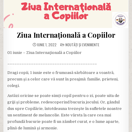
Ziua Internaţională a Copiilor
POSTED
IUNIE 1, 2022
NOUTĂȚI ȘI EVENIMENTE
IN
01 iunie – Ziua Internaţională a Copiilor
______________________________________
Dragi copii, 1 iunie este o frumoasă sărbătoare a voastră,
precum și a celor care vă sunt în preajmă: familie, prieteni,
colegi.
Astăzi oricine se poate simți copil pentru o zi, poate uita de
griji și probleme, redescoperind bucuria jocului. Or, gândul
dus spre Copilărie, întotdeauna trezește în sufletele noastre
un sentiment de melancolie. Este vârsta la care cea mai
profundă bucurie poate fi un zâmbet curat, e o lume aparte,
plină de lumină și armonie.