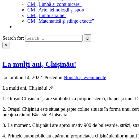
CM „Limbă și comunicare”
CM „Arte, tehnologii și sport”
CM „Limbi străine”
CM „Matematică și științe exacte”
Search for:
×
La mulți ani, Chișinău!
octombrie 14, 2022
Posted in
Noutăți și evenimente
La mulți ani, Chișinău! 🎉
1. Orașul Chișinău își are simbolistica proprie: stemă, drapel și imn. Dr
2. Oraşul Chişinău este situat pe şapte coline situate în forma unui cer
preajma râului Bâc, str. Albișoara.
3. La moment, Chișinăul are aproximativ 900 de bulevarde, străzi, str
4. Primele automobile au apărut în proprietatea chişinăuienilor în ani