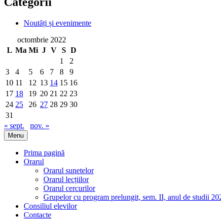
Categorii
Noutăți și evenimente
octombrie 2022
L
Ma
Mi
J
V
S
D
1
2
3
4
5
6
7
8
9
10
11
12
13
14
15
16
17
18
19
20
21
22
23
24
25
26
27
28
29
30
31
« sept.
nov. »
Menu
Prima pagină
Orarul
Orarul sunetelor
Orarul lecțiilor
Orarul cercurilor
Grupelor cu program prelungit, sem. II, anul de studii 2
Consiliul elevilor
Contacte