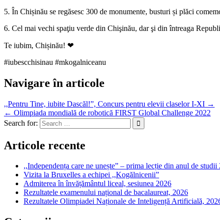
5. În Chișinău se regăsesc 300 de monumente, busturi și plăci comemo
6. Cel mai vechi spaţiu verde din Chişinău, dar şi din întreaga Republi
Te iubim, Chișinău! ❤
#iubescchisinau #mkogalniceanu
Navigare în articole
,,Pentru Tine, iubite Dascăl!”, Concurs pentru elevii claselor I-XI →
← Olimpiada mondială de robotică FIRST Global Challenge 2022
Search for:
Articole recente
,,Independența care ne unește” – prima lecție din anul de studi
Vizita la Bruxelles a echipei ,,Kogălnicenii”
Admiterea în învățământul liceal, sesiunea 2026
Rezultatele examenului național de bacalaureat, 2026
Rezultatele Olimpiadei Naționale de Inteligență Artificială, 202