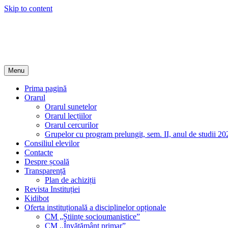
Skip to content
Instituția Publică Liceul Teoretic ,,Mihail Kogălniceanu"
Site-ul Liceului
Menu
Prima pagină
Orarul
Orarul sunetelor
Orarul lecțiilor
Orarul cercurilor
Grupelor cu program prelungit, sem. II, anul de studii 2
Consiliul elevilor
Contacte
Despre școală
Transparență
Plan de achiziții
Revista Instituției
Kidibot
Oferta instituțională a disciplinelor opționale
CM „Științe socioumanistice”
CM ,,Învățământ primar”