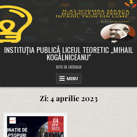
Skip
to
content
INSTITUȚIA PUBLICĂ LICEUL TEORETIC ,,MIHAIL
KOGĂLNICEANU"
SITE-UL LICEULUI
MENU
Zi:
4 aprilie 2023
04
APR.
2023
Posted