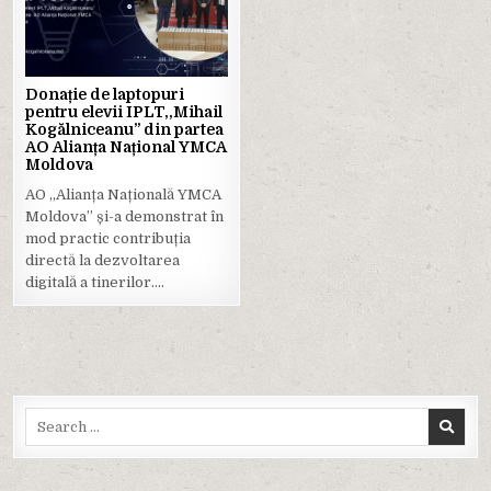
in
Donație de laptopuri
pentru elevii IPLT,,Mihail
Kogălniceanu” din partea
AO Alianța Național YMCA
Moldova
AO ,,Alianța Națională YMCA
Moldova” și-a demonstrat în
mod practic contribuția
directă la dezvoltarea
digitală a tinerilor….
Search
for: