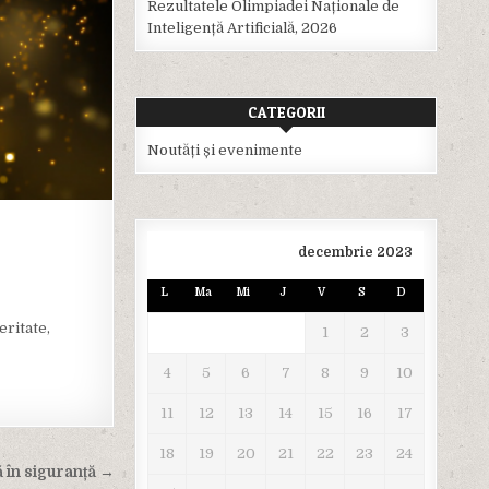
Rezultatele Olimpiadei Naționale de
Inteligență Artificială, 2026
CATEGORII
Noutăți și evenimente
decembrie 2023
L
Ma
Mi
J
V
S
D
eritate,
1
2
3
4
5
6
7
8
9
10
11
12
13
14
15
16
17
18
19
20
21
22
23
24
ă în siguranță →