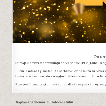
DECEMB
Stimați membri ai comunității educaționale IPLT ,,Mihail Kog
Bucuria intensă și inefabilă a sărbătorilor de iarnă să reve
bunăstare, realizări de excepție în folosul comunității educa
Prin performanțe și unitate culturală să reușim să creștem g
Navigare
← Săptămâna memoriei Holocaustului