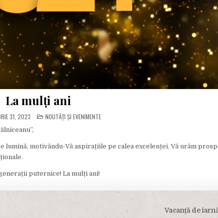
La mulți ani
POSTED
RIE 31, 2023
NOUTĂȚI ȘI EVENIMENTE
IN
ălniceanu”,
rse lumină, motivându-Vă aspirațiile pe calea excelenței. Vă urăm prosp
ționale.
enerații puternice! La mulți ani!
Vacanță de iarn