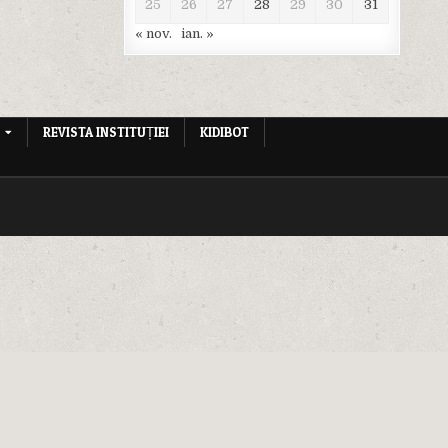
25
26
27
28
29
30
31
« nov.
ian. »
REVISTA INSTITUȚIEI
KIDIBOT