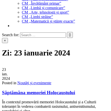
CM ,,Învățământ primar”
CM „Limbă și comunicare”
CM „Arte, tehnologii și sport”
CM „Limbi străine”
CM „Matematică și științe exacte”
Search for:
×
Zi:
23 ianuarie 2024
23
ian.
2024
Posted in
Noutăți și evenimente
Săptămâna memoriei Holocaustului
În contextul promovării memoriei Holocaustului și a Culturii
toleranței în vederea combaterii rasismului, antisemitismului,
xenofobiei și altor…