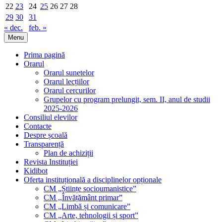
22
23
24
25
26
27
28
29
30
31
« dec.
feb. »
Menu
Prima pagină
Orarul
Orarul sunetelor
Orarul lecțiilor
Orarul cercurilor
Grupelor cu program prelungit, sem. II, anul de studii
2025-2026
Consiliul elevilor
Contacte
Despre școală
Transparență
Plan de achiziții
Revista Instituției
Kidibot
Oferta instituțională a disciplinelor opționale
CM „Științe socioumanistice”
CM ,,Învățământ primar”
CM „Limbă și comunicare”
CM „Arte, tehnologii și sport”