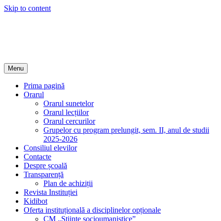
Skip to content
Instituția Publică Liceul Teoretic ,,Mihail Kogălniceanu"
Site-ul Liceului
Menu
Prima pagină
Orarul
Orarul sunetelor
Orarul lecțiilor
Orarul cercurilor
Grupelor cu program prelungit, sem. II, anul de studii
2025-2026
Consiliul elevilor
Contacte
Despre școală
Transparență
Plan de achiziții
Revista Instituției
Kidibot
Oferta instituțională a disciplinelor opționale
CM „Științe socioumanistice”