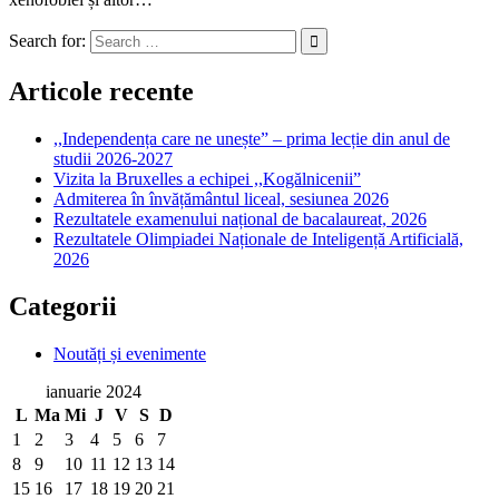
Search for:
Articole recente
,,Independența care ne unește” – prima lecție din anul de
studii 2026-2027
Vizita la Bruxelles a echipei ,,Kogălnicenii”
Admiterea în învățământul liceal, sesiunea 2026
Rezultatele examenului național de bacalaureat, 2026
Rezultatele Olimpiadei Naționale de Inteligență Artificială,
2026
Categorii
Noutăți și evenimente
ianuarie 2024
L
Ma
Mi
J
V
S
D
1
2
3
4
5
6
7
8
9
10
11
12
13
14
15
16
17
18
19
20
21