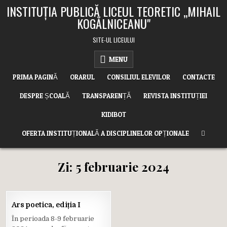
Skip
INSTITUȚIA PUBLICĂ LICEUL TEORETIC ,,MIHAIL
to
KOGĂLNICEANU"
content
SITE-UL LICEULUI
MENU
PRIMA PAGINĂ
ORARUL
CONSILIUL ELEVILOR
CONTACTE
DESPRE ȘCOALĂ
TRANSPARENȚĂ
REVISTA INSTITUȚIEI
KIDIBOT
OFERTA INSTITUȚIONALĂ A DISCIPLINELOR OPȚIONALE
Zi:
5 februarie 2024
05
Ars poetica, ediția I
FEB.
2024
În perioada 8-9 februarie