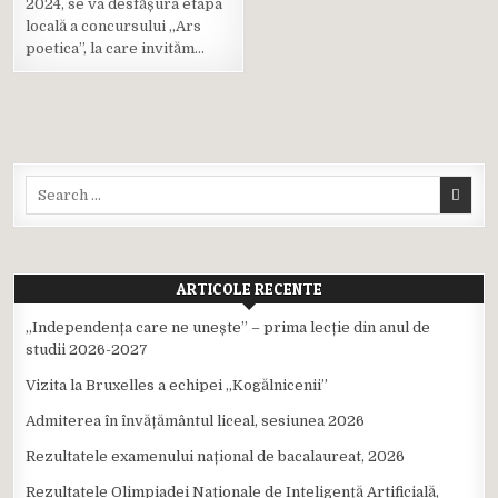
2024, se va desfășura etapa
Posted
locală a concursului ,,Ars
in
poetica”, la care invităm…
Search
for:
ARTICOLE RECENTE
,,Independența care ne unește” – prima lecție din anul de
studii 2026-2027
Vizita la Bruxelles a echipei ,,Kogălnicenii”
Admiterea în învățământul liceal, sesiunea 2026
Rezultatele examenului național de bacalaureat, 2026
Rezultatele Olimpiadei Naționale de Inteligență Artificială,