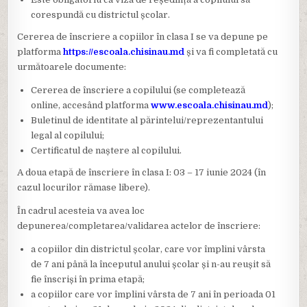
corespundă cu districtul școlar.
Cererea de înscriere a copiilor în clasa I se va depune pe
platforma
https://escoala.chisinau.md
și va fi completată cu
următoarele documente:
Cererea de înscriere a copilului (se completează
online, accesând platforma
www.escoala.chisinau.md
);
Buletinul de identitate al părintelui/reprezentantului
legal al copilului;
Certificatul de naștere al copilului.
A doua etapă de înscriere în clasa I: 03 – 17 iunie 2024 (în
cazul locurilor rămase libere).
În cadrul acesteia va avea loc
depunerea/completarea/validarea actelor de înscriere:
a copiilor din districtul școlar, care vor împlini vârsta
de 7 ani până la începutul anului școlar și n-au reușit să
fie înscriși în prima etapă;
a copiilor care vor împlini vârsta de 7 ani în perioada 01