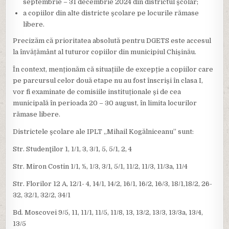
septembrie – 31 decembrie 2024 din districtul școlar;
a copiilor din alte districte școlare pe locurile rămase
libere.
Precizăm că prioritatea absolută pentru DGETS este accesul
la învățământ al tuturor copiilor din municipiul Chișinău.
În context, menționăm că situațiile de excepție a copiilor care
pe parcursul celor două etape nu au fost înscriși în clasa I,
vor fi examinate de comisiile instituționale și de cea
municipală în perioada 20 – 30 august, în limita locurilor
rămase libere.
Districtele școlare ale IPLT „Mihail Kogălniceanu” sunt:
Str. Studenţilor 1, 1/1, 3, 3/1, 5, 5/1, 2, 4
Str. Miron Costin 1/1, ½, 1/3, 3/1, 5/1, 11/2, 11/3, 11/3a, 11/4
Str. Florilor 12 A, 12/1- 4, 14/1, 14/2, 16/1, 16/2, 16/3, 18/1,18/2, 26-
32, 32/1, 32/2, 34/1
Bd. Moscovei 9/5, 11, 11/1, 11/5, 11/8, 13, 13/2, 13/3, 13/3a, 13/4,
13/5