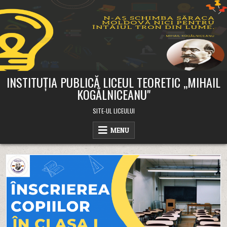
Skip
to
content
INSTITUȚIA PUBLICĂ LICEUL TEORETIC ,,MIHAIL
KOGĂLNICEANU"
SITE-UL LICEULUI
MENU