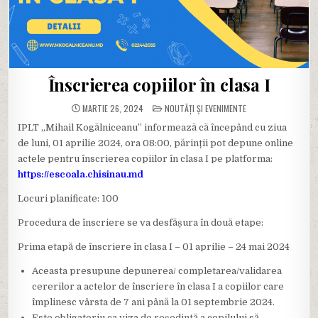
Înscrierea copiilor în clasa I
POSTED
MARTIE 26, 2024
NOUTĂȚI ȘI EVENIMENTE
IN
IPLT „Mihail Kogălniceanu” informează că începând cu ziua
de luni, 01 aprilie 2024, ora 08:00, părinții pot depune online
actele pentru înscrierea copiilor în clasa I pe platforma:
https://escoala.chisinau.md
Locuri planificate: 100
Procedura de înscriere se va desfășura în două etape:
Prima etapă de înscriere în clasa I – 01 aprilie – 24 mai 2024
Aceasta presupune depunerea/ completarea/validarea
cererilor a actelor de înscriere în clasa I a copiilor care
împlinesc vârsta de 7 ani până la 01 septembrie 2024.
Este obligatoriu ca viza de reședință a copilului să