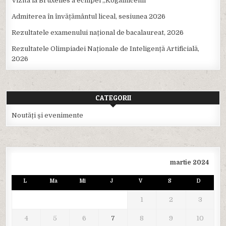
Vizita la Bruxelles a echipei ,,Kogălnicenii”
Admiterea în învățământul liceal, sesiunea 2026
Rezultatele examenului național de bacalaureat, 2026
Rezultatele Olimpiadei Naționale de Inteligență Artificială,
2026
CATEGORII
Noutăți și evenimente
martie 2024
L
Ma
Mi
J
V
S
D
1
2
3
4
5
6
7
8
9
10