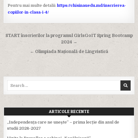
Pentru mai multe detalii:
https://chisinauedu.md/inscrierea-
copiilor-in-clasa-i-4/
Navigare
START înscrierilor la programul GirlsGoIT Spring Bootcamp
în
2024 →
articole
← Olimpiada Națională de Lingvistică
Search
for:
ARTICOLE RECENTE
,,Independența care ne unește” – prima lecție din anul de
studii 2026-2027