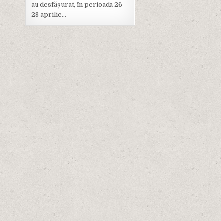
au desfășurat, în perioada 26-
28 aprilie…