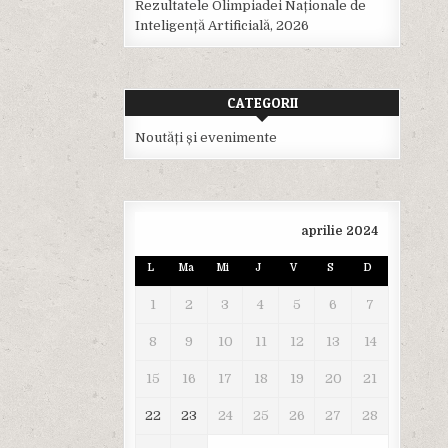
Rezultatele Olimpiadei Naționale de
Inteligență Artificială, 2026
CATEGORII
Noutăți și evenimente
aprilie 2024
L
Ma
Mi
J
V
S
D
1
2
3
4
5
6
7
8
9
10
11
12
13
14
15
16
17
18
19
20
21
22
23
24
25
26
27
28