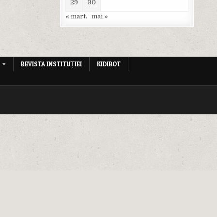
29
30
« mart.
mai »
REVISTA INSTITUȚIEI
KIDIBOT