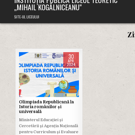
,,MIHAIL KOGĂLNICEANU"
SITE-UL LICEULUI
Zi
30
APR.
2024
Posted
in
Olimpiada Republicană la
Istoria românilor și
universală
Ministerul Educației și
Cercetării și Agenția Națională
pentru Curriculum și Evaluare