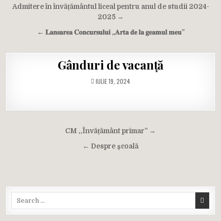
Navigare
Admitere în învățământul liceal pentru anul de studii 2024-
în
2025 →
articole
← 𝐋𝐚𝐧𝐬𝐚𝐫𝐞𝐚 𝐂𝐨𝐧𝐜𝐮𝐫𝐬𝐮𝐥𝐮𝐢 „𝐀𝐫𝐭𝐚 𝐝𝐞 𝐥𝐚 𝐠𝐞𝐚𝐦𝐮𝐥 𝐦𝐞𝐮”
Gânduri de vacanță
IULIE 19, 2024
Navigare
CM ,,Învățământ primar” →
în
← Despre școală
articole
Search
for: