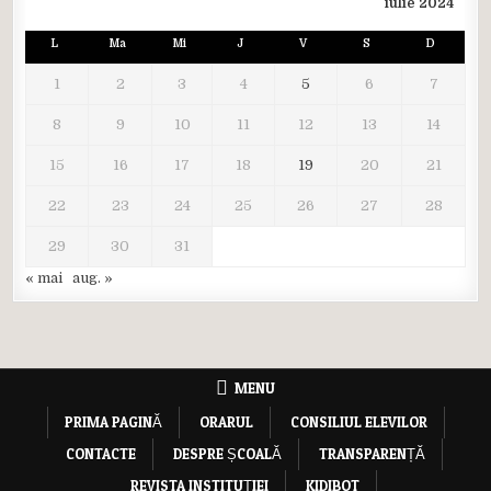
iulie 2024
L
Ma
Mi
J
V
S
D
1
2
3
4
5
6
7
8
9
10
11
12
13
14
15
16
17
18
19
20
21
22
23
24
25
26
27
28
29
30
31
« mai
aug. »
MENU
PRIMA PAGINĂ
ORARUL
CONSILIUL ELEVILOR
CONTACTE
DESPRE ȘCOALĂ
TRANSPARENȚĂ
REVISTA INSTITUȚIEI
KIDIBOT