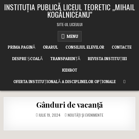
Skip
INSTITUȚIA PUBLICĂ LICEUL TEORETIC ,,MIHAIL
to
KOGĂLNICEANU"
content
SITE-UL LICEULUI
MENU
PRIMA PAGINĂ
ORARUL
CONSILIUL ELEVILOR
CONTACTE
DESPRE ȘCOALĂ
TRANSPARENȚĂ
REVISTA INSTITUȚIEI
KIDIBOT
OFERTA INSTITUȚIONALĂ A DISCIPLINELOR OPȚIONALE
Gânduri de vacanță
POSTED
IULIE 19, 2024
NOUTĂȚI ȘI EVENIMENTE
IN