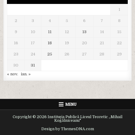
1
2
3
4
5
6
7
8
9
10
11
12
13
14
15
16
17
18
19
20
21
22
23
24
25
26
27
28
29
30
31
« nov.
ian. »
MENU
Copyright © 2026 Instituția Publică Liceul Teoretic ,,Mihail
Kogălniceanu"
Design by ThemesDNA.com