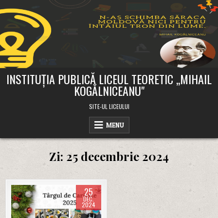
Skip
to
content
INSTITUȚIA PUBLICĂ LICEUL TEORETIC ,,MIHAIL
KOGĂLNICEANU"
SITE-UL LICEULUI
MENU
Zi:
25 decembrie 2024
25
DEC.
2024
Posted