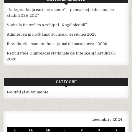
,,Independența care ne unește” – prima lecție din anul de
studii 2026-2027
Vizita la Bruxelles a echipei ,,Kogălnicenii”
Admiterea în învățământul liceal, sesiunea 2026
Rezultatele examenului național de bacalaureat, 2026
Rezultatele Olimpiadei Naționale de Inteligență Artificială,
2026
CATEGORII
Noutăți și evenimente
decembrie 2024
L
Ma
Mi
J
V
S
D