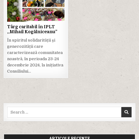
in
Târg caritabil în IPLT
,,Mihail Kogălniceanu”
În spiritul solidarității și
generozității care
caracterizează comunitatea
noastră, în perioada 23-24
decembrie 2024, la inițiativa
Consiliului…
Search
for:
ARTICOLE RECENTE