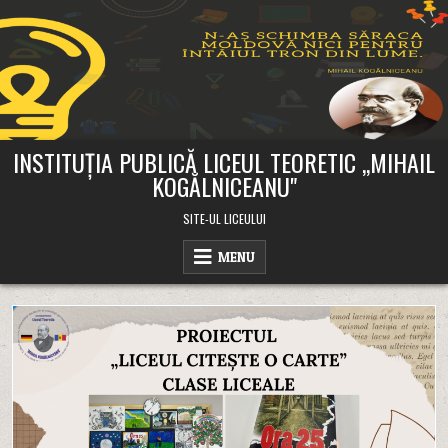
Skip
to
content
INSTITUȚIA PUBLICĂ LICEUL TEORETIC ,,MIHAIL
KOGĂLNICEANU"
SITE-UL LICEULUI
MENU