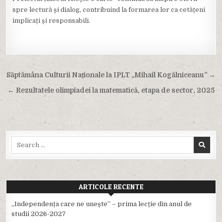
spre lectură și dialog, contribuind la formarea lor ca cetățeni
implicați și responsabili.
Navigare
Săptămâna Culturii Naționale la IPLT „Mihail Kogălniceanu” →
în
← Rezultatele olimpiadei la matematică, etapa de sector, 2025
articole
Search
for:
ARTICOLE RECENTE
,,Independența care ne unește” – prima lecție din anul de
studii 2026-2027