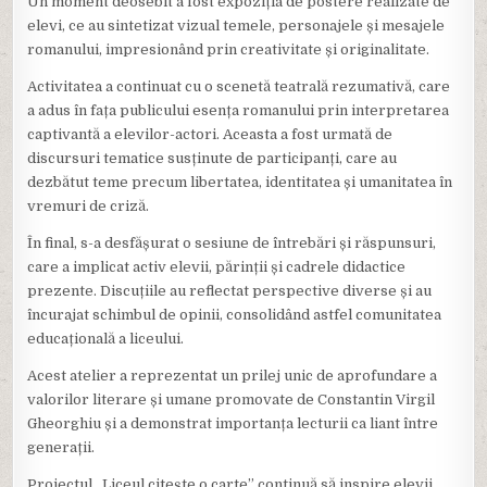
Un moment deosebit a fost expoziția de postere realizate de
elevi, ce au sintetizat vizual temele, personajele și mesajele
romanului, impresionând prin creativitate și originalitate.
Activitatea a continuat cu o scenetă teatrală rezumativă, care
a adus în fața publicului esența romanului prin interpretarea
captivantă a elevilor-actori. Aceasta a fost urmată de
discursuri tematice susținute de participanți, care au
dezbătut teme precum libertatea, identitatea și umanitatea în
vremuri de criză.
În final, s-a desfășurat o sesiune de întrebări și răspunsuri,
care a implicat activ elevii, părinții și cadrele didactice
prezente. Discuțiile au reflectat perspective diverse și au
încurajat schimbul de opinii, consolidând astfel comunitatea
educațională a liceului.
Acest atelier a reprezentat un prilej unic de aprofundare a
valorilor literare și umane promovate de Constantin Virgil
Gheorghiu și a demonstrat importanța lecturii ca liant între
generații.
Proiectul „Liceul citește o carte” continuă să inspire elevii