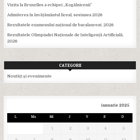
Vizita la Bruxelles a echipei ,,Kogălnicenii”
Admiterea în învățământul liceal, sesiunea 2026
Rezultatele examenului național de bacalaureat, 2026
Rezultatele Olimpiadei Naționale de Inteligență Artificială,
2026
CATEGORII
Noutăți și evenimente
ianuarie 2025
L
Ma
Mi
J
V
S
D
1
2
3
4
5
6
7
8
9
10
11
12