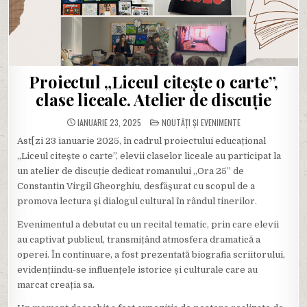
Proiectul „Liceul citește o carte”,
clase liceale. Atelier de discuție
POSTED
IANUARIE 23, 2025
NOUTĂȚI ȘI EVENIMENTE
IN
Ast[zi 23 ianuarie 2025, în cadrul proiectului educațional
„Liceul citește o carte”, elevii claselor liceale au participat la
un atelier de discuție dedicat romanului „Ora 25” de
Constantin Virgil Gheorghiu, desfășurat cu scopul de a
promova lectura și dialogul cultural în rândul tinerilor.
Evenimentul a debutat cu un recital tematic, prin care elevii
au captivat publicul, transmițând atmosfera dramatică a
operei. În continuare, a fost prezentată biografia scriitorului,
evidențiindu-se influențele istorice și culturale care au
marcat creația sa.