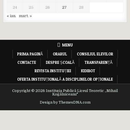
24
25
26
27
28
« ian.
mart. »
MENU
PRIMA PAGINĂ
ORARUL
CONSILIUL ELEVILOR
CONTACTE
DESPRE ȘCOALĂ
TRANSPARENȚĂ
REVISTA INSTITUȚIEI
KIDIBOT
OFERTA INSTITUȚIONALĂ A DISCIPLINELOR OPȚIONALE
Copyright © 2026 Instituția Publică Liceul Teoretic ,,Mihail
Kogălniceanu"
Design by ThemesDNA.com