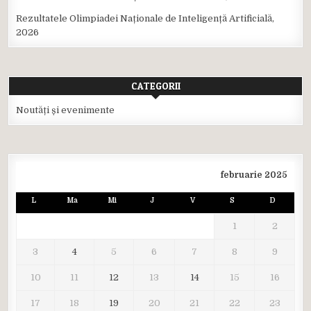
Rezultatele Olimpiadei Naționale de Inteligență Artificială,
2026
CATEGORII
Noutăți și evenimente
februarie 2025
L
Ma
Mi
J
V
S
D
1
2
3
4
5
6
7
8
9
10
11
12
13
14
15
16
17
18
19
20
21
22
23