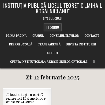
Skip
INSTITUȚIA PUBLICĂ LICEUL TEORETIC ,,MIHAIL
to
KOGĂLNICEANU"
content
SITE-UL LICEULUI
MENU
PRIMA PAGINĂ
ORARUL
CONSILIUL ELEVILOR
CONTACTE
DESPRE ȘCOALĂ
TRANSPARENȚĂ
REVISTA INSTITUȚIEI
KIDIBOT
OFERTA INSTITUȚIONALĂ A DISCIPLINELOR OPȚIONALE
Zi:
12 februarie 2025
12
,,Liceul citește o carte”,
FEB.
semestrul II al anului de
2025
studii 2024-2025