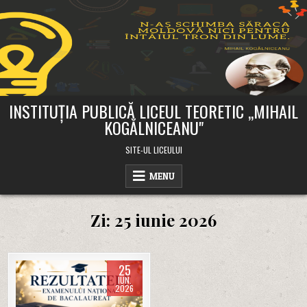
Skip
to
content
INSTITUȚIA PUBLICĂ LICEUL TEORETIC ,,MIHAIL
KOGĂLNICEANU"
SITE-UL LICEULUI
MENU
Zi:
25 iunie 2026
25
IUN.
2026
Posted