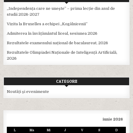
,,Independența care ne unește” – prima lecție din anul de
studii 2026-2027
Vizita la Bruxelles a echipei ,,Kogălnicenii”
Admiterea în învățământul liceal, sesiunea 2026
Rezultatele examenului național de bacalaureat, 2026
Rezultatele Olimpiadei Naționale de Inteligență Artificială,
2026
CATEGORII
Noutăți și evenimente
iunie 2026
L
Ma
Mi
J
V
S
D