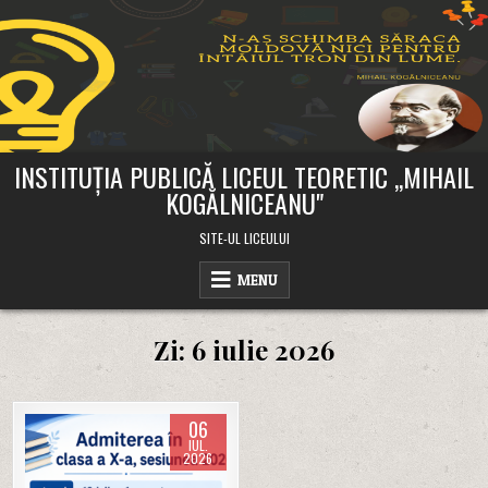
Skip
to
content
INSTITUȚIA PUBLICĂ LICEUL TEORETIC ,,MIHAIL
KOGĂLNICEANU"
SITE-UL LICEULUI
MENU
Zi:
6 iulie 2026
06
IUL.
2026
Posted