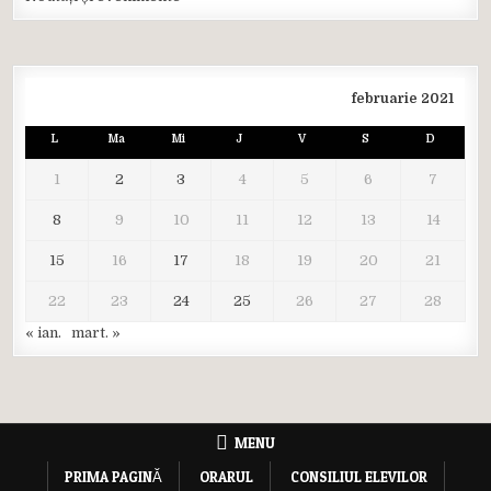
februarie 2021
L
Ma
Mi
J
V
S
D
1
2
3
4
5
6
7
8
9
10
11
12
13
14
15
16
17
18
19
20
21
22
23
24
25
26
27
28
« ian.
mart. »
MENU
PRIMA PAGINĂ
ORARUL
CONSILIUL ELEVILOR