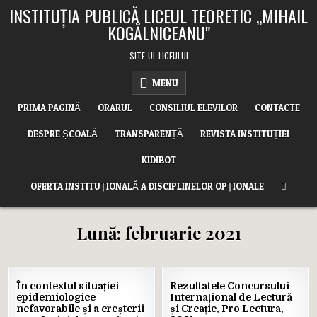
Skip
INSTITUȚIA PUBLICĂ LICEUL TEORETIC ,,MIHAIL
to
KOGĂLNICEANU"
content
SITE-UL LICEULUI
MENU
PRIMA PAGINĂ
ORARUL
CONSILIUL ELEVILOR
CONTACTE
DESPRE ȘCOALĂ
TRANSPARENȚĂ
REVISTA INSTITUȚIEI
KIDIBOT
OFERTA INSTITUȚIONALĂ A DISCIPLINELOR OPȚIONALE
Lună:
februarie 2021
25
25
În contextul situației
Rezultatele Concursului
FEB.
FEB.
epidemiologice
Internațional de Lectură
2021
2021
nefavorabile și a creșterii
și Creație, Pro Lectura,