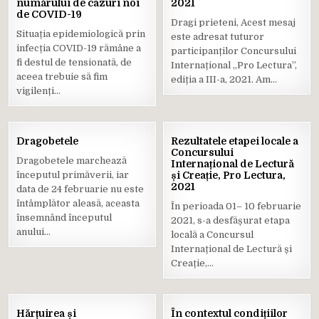
numărului de cazuri noi
Posted
2021
Posted
de COVID-19
in
in
Dragi prieteni, Acest mesaj
Situația epidemiologică prin
este adresat tuturor
infecția COVID-19 rămâne a
participanților Concursului
fi destul de tensionată, de
Internațional „Pro Lectura”,
aceea trebuie să fim
ediția a III-a, 2021. Am…
vigilenți…
24
17
Dragobetele
Rezultatele etapei locale a
FEB.
FEB.
Concursului
2021
2021
Dragobetele marchează
Internațional de Lectură
începutul primăverii, iar
Posted
și Creație, Pro Lectura,
Posted
2021
data de 24 februarie nu este
in
in
întâmplător aleasă, aceasta
În perioada 01– 10 februarie
însemnând începutul
2021, s-a desfășurat etapa
anului…
locală a Concursul
Internațional de Lectură și
Creație,…
15
08
Hărțuirea și
În contextul condițiilor