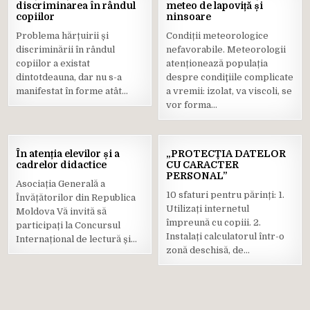
FEB.
FEB.
discriminarea în rândul
meteo de lapoviță și
2021
2021
copiilor
ninsoare
Posted
Posted
Problema hărțuirii și
Condiții meteorologice
in
in
discriminării în rândul
nefavorabile. Meteorologii
copiilor a existat
atenționează populația
dintotdeauna, dar nu s-a
despre condiţiile complicate
manifestat în forme atât…
a vremii: izolat, va viscoli, se
vor forma…
03
02
În atenția elevilor și a
„PROTECȚIA DATELOR
FEB.
FEB.
cadrelor didactice
CU CARACTER
2021
2021
PERSONAL”
Asociația Generală a
Posted
Posted
10 sfaturi pentru părinți: 1.
Învățătorilor din Republica
in
in
Utilizați internetul
Moldova Vă invită să
împreună cu copiii. 2.
participați la Concursul
Instalați calculatorul într-o
Internațional de lectură și…
zonă deschisă, de…