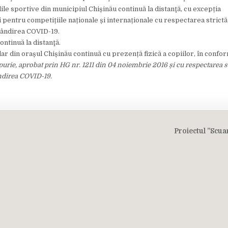
ile sportive din municipiul Chișinău continuă la distanţă, cu excepția
pentru competițiile naționale și internaționale cu respectarea strictă
pândirea COVID-19.
ontinuă la distanţă.
ar din orașul Chișinău continuă cu prezență fizică a copiilor, în confo
purie, aprobat prin HG nr. 1211 din 04 noiembrie 2016 și cu respectarea st
ndirea COVID-19.
Proiectul ”Scua