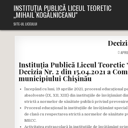
Skip
INSTITUȚIA PUBLICĂ LICEUL TEORETIC
to
,,MIHAIL KOGĂLNICEANU"
content
SITE-UL LICEULUI
Decizi
APRIL
Instituția Publică Liceul Teoreti
Decizia Nr. 2 din 15.04.2021 a
Comi
municipiului
Chișinău
Începând cu luni, 19 aprilie 2021, procesul educațional pent
absolvente (IX, XII, XIII) din instituţiile de învăţământ 
strictă a normelor de sănătate publică privind preveni
Procesul educațional în instituțiile de învățământ special 
de clasă cu respectarea strictă a normelor de sănătate 
MECC.
Activitatea extrașcolară în instituţiile de învăţământ pri