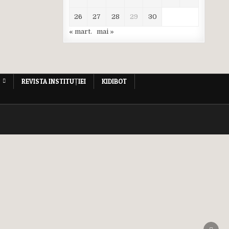
26
27
28
29
30
« mart.
mai »
REVISTA INSTITUȚIEI
KIDIBOT
SCRO