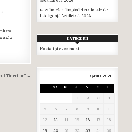
bacalaureat, 2026
Rezultatele Olimpiadei Naționale de
 a
Inteligență Artificială, 2026
rmitate
rictă a
CATEGORII
Noutăți și evenimente
rul Tinerilor” →
aprilie 2021
L
Ma
Mi
J
V
S
D
1
2
3
4
5
6
7
8
9
10
11
12
13
14
15
16
17
18
19
20
21
22
23
24
25