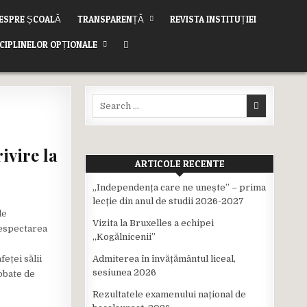
ESPRE ȘCOALĂ
TRANSPARENȚĂ
REVISTA INSTITUȚIEI
SCIPLINELOR OPȚIONALE
Search
for:
ivire la
ARTICOLE RECENTE
,,Independența care ne unește” – prima
lecție din anul de studii 2026-2027
le
Vizita la Bruxelles a echipei
 respectarea
,,Kogălnicenii”
eței sălii
Admiterea în învățământul liceal,
sesiunea 2026
obate de
Rezultatele examenului național de