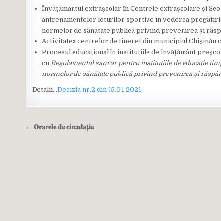
Învăţământul extrașcolar în Centrele extraşcolare şi Şcol
antrenamentelor loturilor sportive în vederea pregătirii 
normelor de sănătate publică privind prevenirea și răs
Activitatea centrelor de tineret din municipiul Chișinău c
Procesul educațional în instituțiile de învățământ preșcol
cu
Regulamentul sanitar pentru instituțiile de educație tim
normelor de sănătate publică privind prevenirea și răspâ
Detalii…
Decizia nr.2 din 15.04.2021
Navigare
← 𝐎𝐫𝐚𝐫𝐞𝐥𝐞 𝐝𝐞 𝐜𝐢𝐫𝐜𝐮𝐥𝐚𝐭̦𝐢𝐞
în
articole