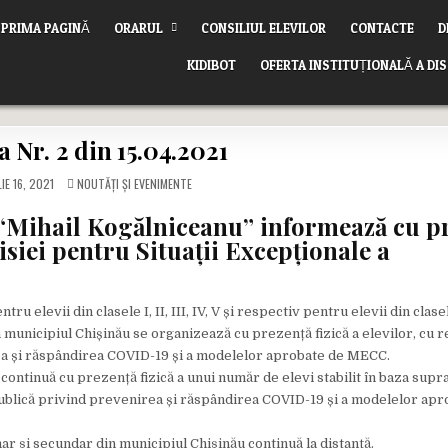
PRIMA PAGINĂ
ORARUL
CONSILIUL ELEVILOR
CONTACTE
D
KIDIBOT
OFERTA INSTITUȚIONALĂ A DI
a Nr. 2 din 15.04.2021
POSTED
IE 16, 2021
NOUTĂȚI ȘI EVENIMENTE
IN
c “Mihail Kogălniceanu”
informează cu pr
siei pentru Situații Excepționale a
ru elevii din clasele I, II, III, IV, V și respectiv pentru elevii din clase
din municipiul Chișinău se organizează cu prezență fizică a elevilor, cu
rea și răspândirea COVID-19 și a modelelor aprobate de MECC.
continuă cu prezență fizică a unui număr de elevi stabilit în baza supraf
publică privind prevenirea și răspândirea COVID-19 și a modelelor apr
mar şi secundar din municipiul Chişinău continuă la distanţă.