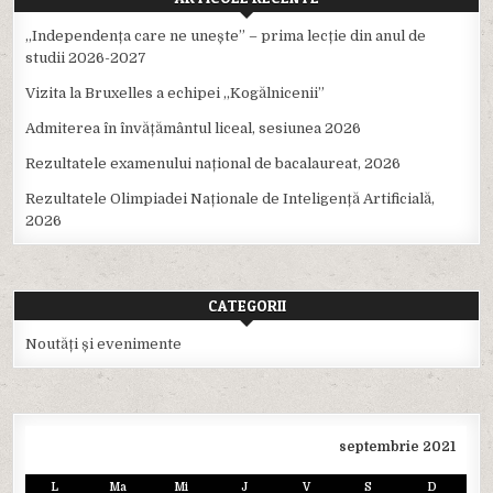
,,Independența care ne unește” – prima lecție din anul de
studii 2026-2027
Vizita la Bruxelles a echipei ,,Kogălnicenii”
Admiterea în învățământul liceal, sesiunea 2026
Rezultatele examenului național de bacalaureat, 2026
Rezultatele Olimpiadei Naționale de Inteligență Artificială,
2026
CATEGORII
Noutăți și evenimente
septembrie 2021
L
Ma
Mi
J
V
S
D