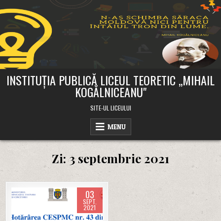
Skip
to
content
INSTITUȚIA PUBLICĂ LICEUL TEORETIC ,,MIHAIL
KOGĂLNICEANU"
SITE-UL LICEULUI
MENU
Zi:
3 septembrie 2021
03
SEPT.
2021
Posted