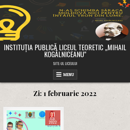
Skip
to
content
INSTITUȚIA PUBLICĂ LICEUL TEORETIC ,,MIHAIL
KOGĂLNICEANU"
SITE-UL LICEULUI
MENU
Zi:
1 februarie 2022
01
FEB.
2022
Posted