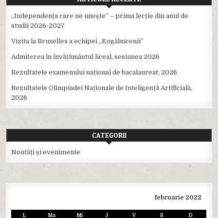
,,Independența care ne unește” – prima lecție din anul de
studii 2026-2027
Vizita la Bruxelles a echipei ,,Kogălnicenii”
Admiterea în învățământul liceal, sesiunea 2026
Rezultatele examenului național de bacalaureat, 2026
Rezultatele Olimpiadei Naționale de Inteligență Artificială,
2026
CATEGORII
Noutăți și evenimente
februarie 2022
L
Ma
Mi
J
V
S
D