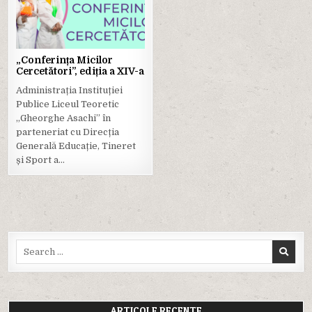
in
„Conferința Micilor
Cercetători”, ediția a XIV-a
Administrația Instituției
Publice Liceul Teoretic
„Gheorghe Asachi” în
parteneriat cu Direcția
Generală Educație, Tineret
și Sport a…
Search
for:
ARTICOLE RECENTE