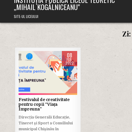
,,MIHAIL KOGĂLNICEANU"
SITE-UL LICEULUI
Zi
08
FEB.
2022
Posted
in
Festivalul de creativitate
pentru copii “Viața
Împreuna”
Direcția Generală Educație,
Tineret și Sport a Consiliului
municipal Chișinău în