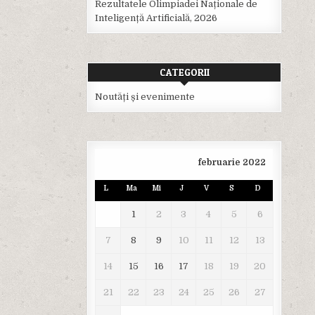
Rezultatele Olimpiadei Naționale de
Inteligență Artificială, 2026
CATEGORII
Noutăți și evenimente
februarie 2022
L
Ma
Mi
J
V
S
D
1
2
3
4
5
6
7
8
9
10
11
12
13
14
15
16
17
18
19
20
21
22
23
24
25
26
27