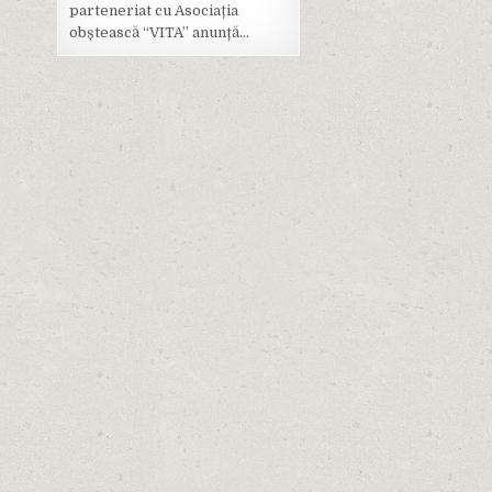
parteneriat cu Asociația
obștească “VITA” anunță…