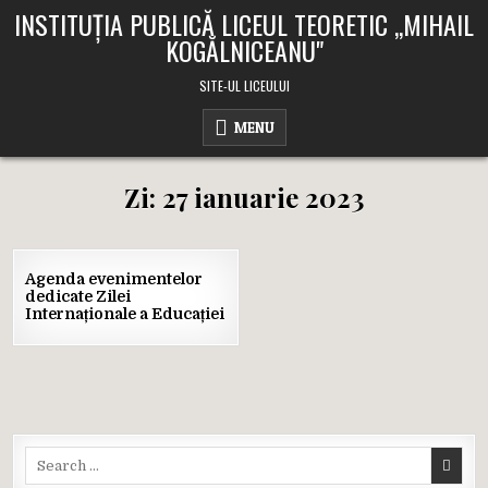
Skip
INSTITUȚIA PUBLICĂ LICEUL TEORETIC ,,MIHAIL
to
KOGĂLNICEANU"
content
SITE-UL LICEULUI
MENU
Zi:
27 ianuarie 2023
27
Agenda evenimentelor
IAN.
dedicate Zilei
2023
Internaționale a Educației
Posted
in
Search
for: