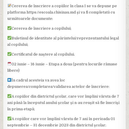
Cererea de înscriere a copiilor în clasa I se va depune pe
platforma https://escoala.chisinau.md și va fi completată cu
următoarele documente:
Cererea de înscriere a copilului;
Buletinul de identitate al părintelui/reprezentantului legal
al copilului;
Certificatul de naștere al copilului.
02 iunie – 16 iunie – Etapa a doua (pentru locurile rămase
libere)
În cadrul acesteia va avea loc
depunerea/completarea/validarea actelor de înscriere:
A copiilor din districtul școlar, care vor împlini vârsta de 7
ani până la începutul anului școlar și n-au reușit să fie înscriși
în prima etapă;
A copiilor care vor împlini vârsta de 7 ani în perioada 01
septembrie – 31 decembrie 2023 din districtul școlar;