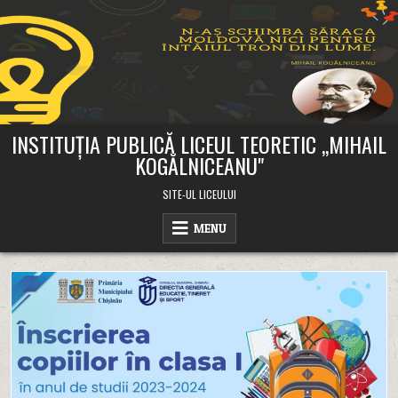
Skip
to
content
INSTITUȚIA PUBLICĂ LICEUL TEORETIC ,,MIHAIL
KOGĂLNICEANU"
SITE-UL LICEULUI
MENU