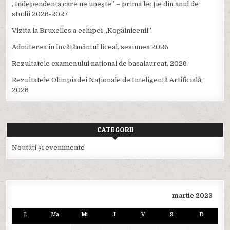
,,Independența care ne unește” – prima lecție din anul de
studii 2026-2027
Vizita la Bruxelles a echipei ,,Kogălnicenii”
Admiterea în învățământul liceal, sesiunea 2026
Rezultatele examenului național de bacalaureat, 2026
Rezultatele Olimpiadei Naționale de Inteligență Artificială,
2026
CATEGORII
Noutăți și evenimente
martie 2023
L
Ma
Mi
J
V
S
D