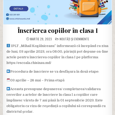
Înscrierea copiilor în clasa I
POSTED
MARTIE 29, 2023
NOUTĂȚI ȘI EVENIMENTE
IN
IPLT ,,Mihail Kogălniceanu” informează că începând cu ziua
de luni, 03 aprilie 2023, ora 08:00, părinții pot depune on-line
actele pentru înscrierea copiilor în clasa I pe platforma:
https://escoala.chisinau.md/
Procedura de înscriere se va desfășura în două etape:
03 aprilie – 26 mai – Prima etapă
Aceasta presupune depunerea/ completarea/validarea
cererilor a actelor de înscriere în clasa I a copiilor care
împlinesc vârsta de 7 ani până la 01 septembrie 2023. Este
obligatoriu ca viza de reședință a copilului să corespundă cu
districtul școlar.