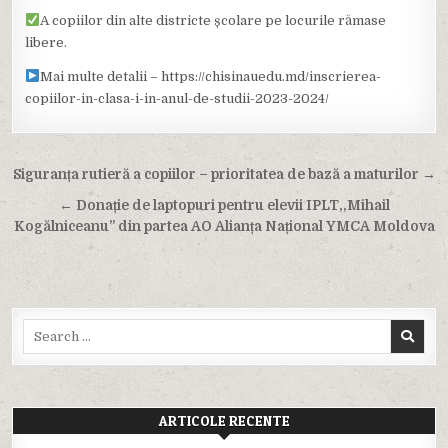
A copiilor din alte districte școlare pe locurile rămase
libere.
Mai multe detalii – https://chisinauedu.md/inscrierea-
copiilor-in-clasa-i-in-anul-de-studii-2023-2024/
Navigare
Siguranța rutieră a copiilor – prioritatea de bază a maturilor →
în
← Donație de laptopuri pentru elevii IPLT,,Mihail
articole
Kogălniceanu” din partea AO Alianța Național YMCA Moldova
Search
for:
ARTICOLE RECENTE