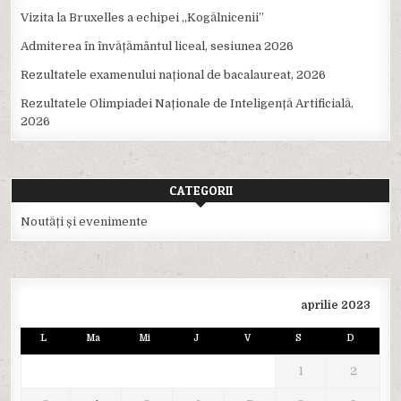
Vizita la Bruxelles a echipei ,,Kogălnicenii”
Admiterea în învățământul liceal, sesiunea 2026
Rezultatele examenului național de bacalaureat, 2026
Rezultatele Olimpiadei Naționale de Inteligență Artificială,
2026
CATEGORII
Noutăți și evenimente
aprilie 2023
L
Ma
Mi
J
V
S
D
1
2