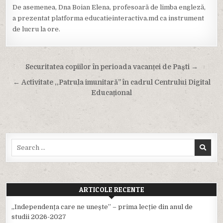
De asemenea, Dna Boian Elena, profesoară de limba engleză,
a prezentat platforma educatieinteractiva.md ca instrument
de lucru la ore.
Navigare
Securitatea copiilor în perioada vacanței de Paști →
în
← Activitate ,,Patrula imunitară” în cadrul Centrului Digital
articole
Educațional
Search
for:
ARTICOLE RECENTE
,,Independența care ne unește” – prima lecție din anul de
studii 2026-2027