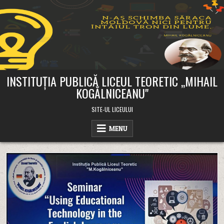
Skip
to
content
INSTITUȚIA PUBLICĂ LICEUL TEORETIC ,,MIHAIL
KOGĂLNICEANU"
SITE-UL LICEULUI
MENU