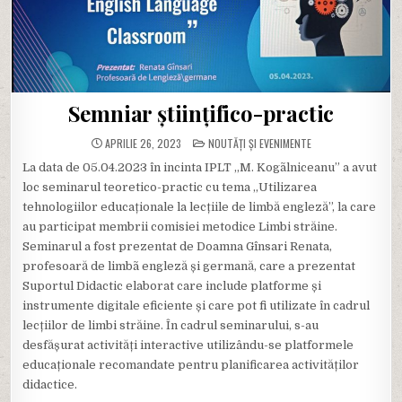
Semniar științifico-practic
POSTED
APRILIE 26, 2023
NOUTĂȚI ȘI EVENIMENTE
IN
La data de 05.04.2023 în incinta IPLT ,,M. Kogãlniceanu” a avut
loc seminarul teoretico-practic cu tema ,,Utilizarea
tehnologiilor educaționale la lecțiile de limbă engleză”, la care
au participat membrii comisiei metodice Limbi străine.
Seminarul a fost prezentat de Doamna Gînsari Renata,
profesoară de limbã engleză și germană, care a prezentat
Suportul Didactic elaborat care include platforme și
instrumente digitale eficiente și care pot fi utilizate în cadrul
lecțiilor de limbi străine. În cadrul seminarului, s-au
desfășurat activități interactive utilizându-se platformele
educaționale recomandate pentru planificarea activităților
didactice.