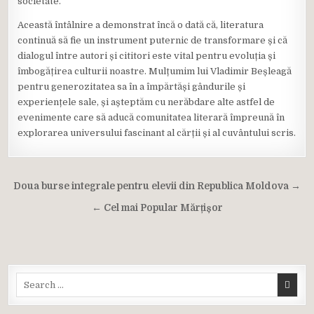
societate.
Această întâlnire a demonstrat încă o dată că, literatura
continuă să fie un instrument puternic de transformare și că
dialogul între autori și cititori este vital pentru evoluția și
îmbogățirea culturii noastre. Mulțumim lui Vladimir Beșleagă
pentru generozitatea sa în a împărtăși gândurile și
experiențele sale, și așteptăm cu nerăbdare alte astfel de
evenimente care să aducă comunitatea literară împreună în
explorarea universului fascinant al cărții și al cuvântului scris.
Navigare
Doua burse integrale pentru elevii din Republica Moldova →
în
← Cel mai Popular Mărțișor
articole
Search
for: