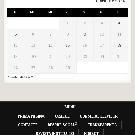
februarie 2024
L
Ma
Mi
J
V
S
D
1
2
3
4
5
6
7
8
9
10
11
12
13
14
15
16
17
18
19
20
21
22
23
24
25
26
27
28
29
« ian.
mart. »
MENU
PRIMA PAGINĂ
ORARUL
CONSILIUL ELEVILOR
CONTACTE
DESPRE ȘCOALĂ
TRANSPARENȚĂ
REVISTA INSTITUȚIEI
KIDIBOT