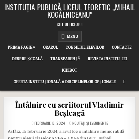
Skip
INSTITUȚIA PUBLICĂ LICEUL TEORETIC ,,MIHAIL
to
KOGĂLNICEANU"
content
SITE-UL LICEULUI
MENU
PRIMA PAGINĂ
ORARUL
CONSILIUL ELEVILOR
CONTACTE
DESPRE ȘCOALĂ
TRANSPARENȚĂ
REVISTA INSTITUȚIEI
KIDIBOT
OFERTA INSTITUȚIONALĂ A DISCIPLINELOR OPȚIONALE
Întâlnire cu scriitorul Vladimir
Beșleagă
POSTED
FEBRUARIE 15, 2024
NOUTĂȚI ȘI EVENIMENTE
IN
Astăzi, 15 februarie 2024, a avut loc o întâlnire memorabilă
pentru elevii claselor a VI-a – a XI-a din IPLT ,,Mihail