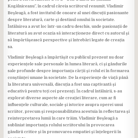
Kogălniceanu”, în cadrul căreia scriitorul renumit, Vladimir
Beșleagă, a fost invitatul de onoare al unei discuții pasionante
despre literatură, carte și destinul omului în societate.
Întâlnirea a avut loc într-un cadru deschis, unde pasionații de
literatură au avut ocazia să interacționeze direct cu autorul și
să împărtășească perspective și întrebări legate de creația
sa.
Vladimir Beșleagă a împărtășit cu publicul prezent nu doar
experiențele sale personale în lumea literară, ci și gândurile
sale profunde despre importanța cărții și rolul ei în formarea
conștiinței umane în societate. De la experiențe de viață până
la literatura universală, discuția a fost una captivantă și
educativă pentru toți cei prezenți. În cadrul întâlnirii, s-au
explorat diverse aspecte ale creației literare, cum ar fi
influențele culturale, sociale și istorice asupra operei unui
scriitor, precum și responsabilitatea acestuia în reflectarea și
reinterpretarea lumii în care trăim. Vladimir Beșleagă a
subliniat importanța rolului scriitorului în provocarea
gândirii critice și în promovarea empatiei și înțelegerii în