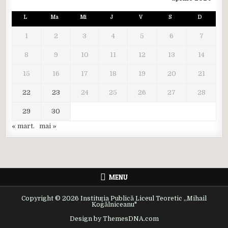
L
Ma
Mi
J
V
S
D
1
2
3
4
5
6
7
8
9
10
11
12
13
14
15
16
17
18
19
20
21
22
23
24
25
26
27
28
29
30
« mart.
mai »
MENU
Copyright © 2026 Instituția Publică Liceul Teoretic ,,Mihail
Kogălniceanu"
Design by ThemesDNA.com