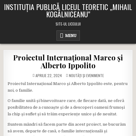
Skip
INSTITUȚIA PUBLICĂ LICEUL TEORETIC ,,MIHAIL
to
KOGĂLNICEANU"
content
SITE-UL LICEULUI
MENU
Proiectul Internațional Marco și
Alberto Ippolito
POSTED
APRILIE 22, 2024
NOUTĂȚI ȘI EVENIMENTE
IN
Proiectul Internațional Marco și Alberto Ippolito este, pentru
noi, o familie.
O familie unită și binevoitoare care, de fiecare dată, ne oferă
posibilitatea de a cunoaște și de a descoperi oameni frumoși
la chip și suflet și să trăim experiențe unice și de neuitat.
Suntem mândri să facem parte din acest proiect, ne bucurăm
să avem, departe de casă, o familie internațională și