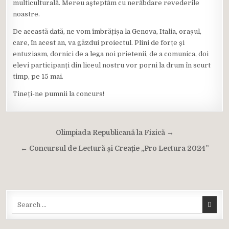
multiculturală. Mereu așteptăm cu nerăbdare revederile
noastre.
De această dată, ne vom îmbrățișa la Genova, Italia, orașul,
care, în acest an, va găzdui proiectul. Plini de forțe și
entuziasm, dornici de a lega noi prietenii, de a comunica, doi
elevi participanți din liceul nostru vor porni la drum în scurt
timp, pe 15 mai.
Tineți-ne pumnii la concurs!
Navigare
Olimpiada Republicană la Fizică →
în
← Concursul de Lectură și Creație „Pro Lectura 2024”
articole
Search
for: