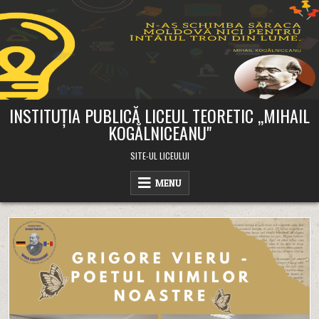
Skip
to
content
INSTITUȚIA PUBLICĂ LICEUL TEORETIC ,,MIHAIL
KOGĂLNICEANU"
SITE-UL LICEULUI
MENU