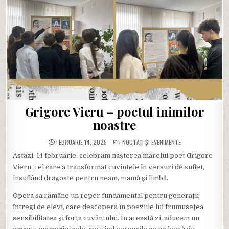
Grigore Vieru – poetul inimilor
noastre
POSTED
FEBRUARIE 14, 2025
NOUTĂȚI ȘI EVENIMENTE
IN
Astăzi, 14 februarie, celebrăm nașterea marelui poet Grigore
Vieru, cel care a transformat cuvintele în versuri de suflet,
insuflând dragoste pentru neam, mamă și limbă.
Opera sa rămâne un reper fundamental pentru generații
întregi de elevi, care descoperă în poeziile lui frumusețea,
sensibilitatea și forța cuvântului. În această zi, aducem un