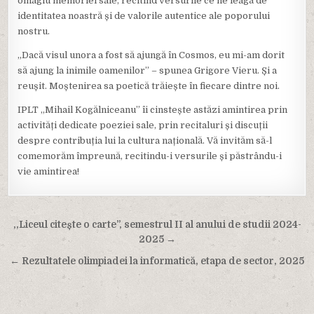
omagiu memoriei sale, recitind versurile ce ne leagă de
identitatea noastră și de valorile autentice ale poporului
nostru.
„Dacă visul unora a fost să ajungă în Cosmos, eu mi-am dorit
să ajung la inimile oamenilor” – spunea Grigore Vieru. Și a
reușit. Moștenirea sa poetică trăiește în fiecare dintre noi.
IPLT „Mihail Kogălniceanu” îi cinstește astăzi amintirea prin
activități dedicate poeziei sale, prin recitaluri și discuții
despre contribuția lui la cultura națională. Vă invităm să-l
comemorăm împreună, recitindu-i versurile și păstrându-i
vie amintirea!
Navigare
,,Liceul citește o carte”, semestrul II al anului de studii 2024-
în
2025 →
articole
← Rezultatele olimpiadei la informatică, etapa de sector, 2025