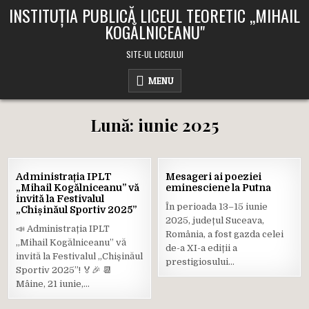
Skip
INSTITUȚIA PUBLICĂ LICEUL TEORETIC ,,MIHAIL
to
KOGĂLNICEANU"
content
SITE-UL LICEULUI
MENU
Lună:
iunie 2025
20
16
Administrația IPLT
Mesageri ai poeziei
IUN.
IUN.
„Mihail Kogălniceanu” vă
eminesciene la Putna
2025
2025
invită la Festivalul
În perioada 13–15 iunie
„Chișinăul Sportiv 2025”
Posted
Posted
2025, județul Suceava,
in
in
📣 Administrația IPLT
România, a fost gazda celei
„Mihail Kogălniceanu” vă
de-a XI-a ediții a
invită la Festivalul „Chișinăul
prestigiosului…
Sportiv 2025”! 🏅🎉 📆
Mâine, 21 iunie,…