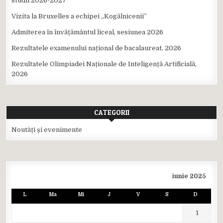
studii 2026-2027
Vizita la Bruxelles a echipei ,,Kogălnicenii”
Admiterea în învățământul liceal, sesiunea 2026
Rezultatele examenului național de bacalaureat, 2026
Rezultatele Olimpiadei Naționale de Inteligență Artificială,
2026
CATEGORII
Noutăți și evenimente
iunie 2025
L
Ma
Mi
J
V
S
D
1