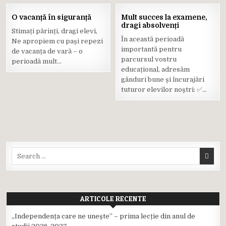
01
01
O vacanță în siguranță
Mult succes la examene,
IUN.
IUN.
dragi absolvenți
2025
2025
Stimați părinți, dragi elevi,
În această perioadă
Ne apropiem cu pași repezi
Posted
Posted
importantă pentru
de vacanța de vară – o
in
in
parcursul vostru
perioadă mult…
educațional, adresăm
gânduri bune și încurajări
tuturor elevilor noștri: ✅…
Search
for:
ARTICOLE RECENTE
,,Independența care ne unește” – prima lecție din anul de