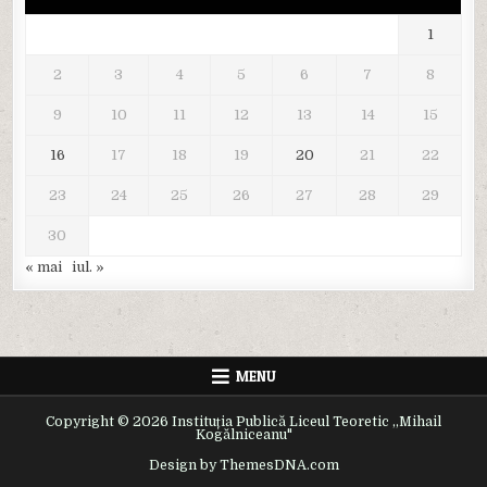
1
2
3
4
5
6
7
8
9
10
11
12
13
14
15
16
17
18
19
20
21
22
23
24
25
26
27
28
29
30
« mai
iul. »
MENU
Copyright © 2026 Instituția Publică Liceul Teoretic ,,Mihail
Kogălniceanu"
Design by ThemesDNA.com