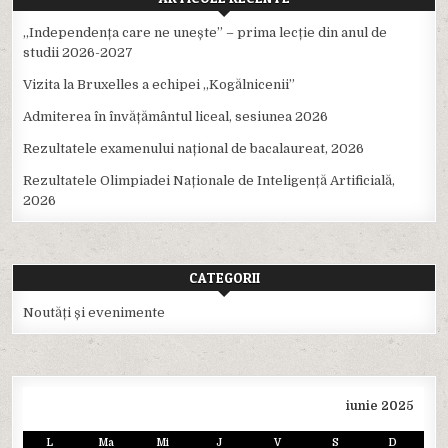
,,Independența care ne unește” – prima lecție din anul de
studii 2026-2027
Vizita la Bruxelles a echipei ,,Kogălnicenii”
Admiterea în învățământul liceal, sesiunea 2026
Rezultatele examenului național de bacalaureat, 2026
Rezultatele Olimpiadei Naționale de Inteligență Artificială,
2026
CATEGORII
Noutăți și evenimente
iunie 2025
L
Ma
Mi
J
V
S
D