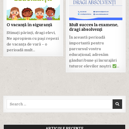
in
in
O vacanță în siguranță
Mult succes la examene,
dragi absolvenți
Stimați părinți, dragi elevi,
În această perioadă
Ne apropiem cu pași repezi
importantă pentru
de vacanța de vară – o
parcursul vostru
perioadă mult…
educațional, adresăm
gânduri bune și încurajări
tuturor elevilor noștri:
…
Search
for:
ARTICOLE RECENTE