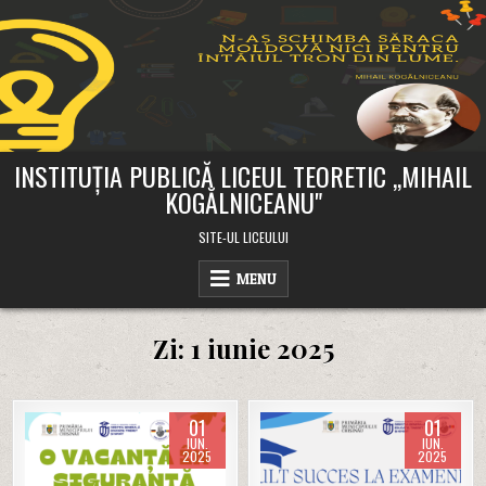
Skip
to
content
INSTITUȚIA PUBLICĂ LICEUL TEORETIC ,,MIHAIL
KOGĂLNICEANU"
SITE-UL LICEULUI
MENU
Zi:
1 iunie 2025
01
01
IUN.
IUN.
2025
2025
Posted
Posted