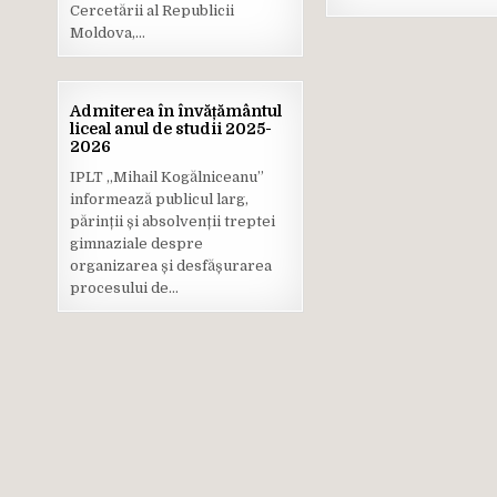
Cercetării al Republicii
Moldova,…
03
Admiterea în învățământul
IUL.
liceal anul de studii 2025-
2025
2026
Posted
IPLT ,,Mihail Kogălniceanu”
in
informează publicul larg,
părinții și absolvenții treptei
gimnaziale despre
organizarea și desfășurarea
procesului de…