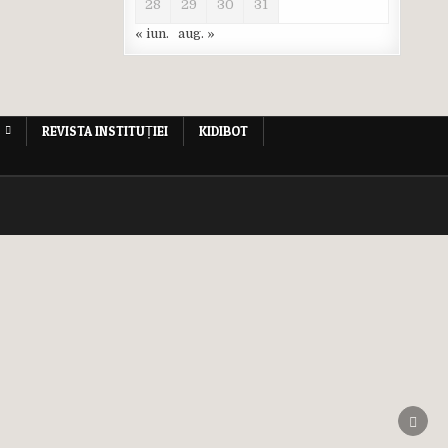
28
29
30
31
« iun.
aug. »
REVISTA INSTITUȚIEI
KIDIBOT
SCRO
TO
TOP