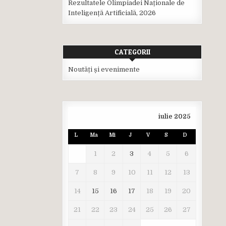
Rezultatele Olimpiadei Naționale de
Inteligență Artificială, 2026
CATEGORII
Noutăți și evenimente
iulie 2025
L
Ma
Mi
J
V
S
D
1
2
3
4
5
6
7
8
9
10
11
12
13
14
15
16
17
18
19
20
21
22
23
24
25
26
27