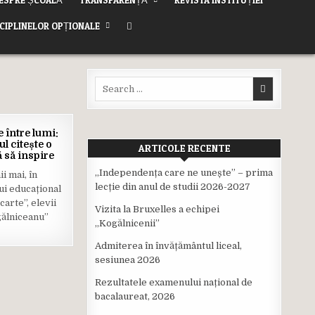
SCIPLINELOR OPȚIONALE
Search
for:
15
 între lumi:
IUL.
ul citește o
ARTICOLE RECENTE
2025
 să inspire
,,Independența care ne unește” – prima
i mai, în
lecție din anul de studii 2026-2027
ui educațional
carte”, elevii
Vizita la Bruxelles a echipei
gălniceanu”
,,Kogălnicenii”
Admiterea în învățământul liceal,
sesiunea 2026
Rezultatele examenului național de
bacalaureat, 2026