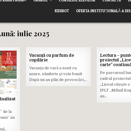
KIDIBOT
OFERTA INSTITUȚIONALĂ A DI
Lună:
iulie 2025
17
16
Vacanță cu parfum de
Lectura – punte
IUL.
IUL.
copilărie
proiectul „Lice
2025
2025
carte” continuă
Vacanța de vară a sosit cu
Posted
Posted
Pe parcursul luni
soare, zâmbete și voie bună!
in
in
cadrul proiectul
După un an plin de provocări,…
„Liceul citește o 
IPLT „Mihail Ko
au…
inalizat
B” de la
eanu” au
tul…