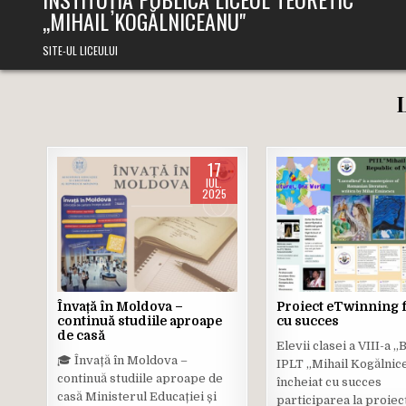
,,MIHAIL KOGĂLNICEANU"
SITE-UL LICEULUI
17
IUL.
2025
Posted
Posted
in
in
Învață în Moldova –
Proiect eTwinning f
continuă studiile aproape
cu succes
de casă
Elevii clasei a VIII-a „
🎓 Învață în Moldova –
IPLT „Mihail Kogălnic
continuă studiile aproape de
încheiat cu succes
casă Ministerul Educației și
participarea la proiec