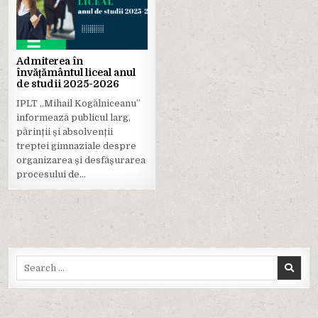
in
Admiterea în
învățământul liceal anul
de studii 2025-2026
IPLT ,,Mihail Kogălniceanu”
informează publicul larg,
părinții și absolvenții
treptei gimnaziale despre
organizarea și desfășurarea
procesului de…
Search
for: