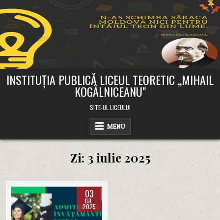
Skip
to
content
INSTITUȚIA PUBLICĂ LICEUL TEORETIC ,,MIHAIL
KOGĂLNICEANU"
SITE-UL LICEULUI
MENU
Zi:
3 iulie 2025
03
IUL.
2025
Posted