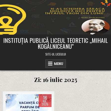
Skip
to
content
INSTITUȚIA PUBLICĂ LICEUL TEORETIC ,,MIHAIL
KOGĂLNICEANU"
SITE-UL LICEULUI
MENU
Zi:
16 iulie 2025
16
IUL.
2025
Posted