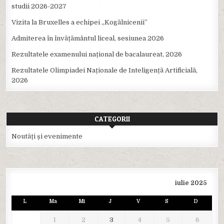
studii 2026-2027
Vizita la Bruxelles a echipei ,,Kogălnicenii”
Admiterea în învățământul liceal, sesiunea 2026
Rezultatele examenului național de bacalaureat, 2026
Rezultatele Olimpiadei Naționale de Inteligență Artificială,
2026
CATEGORII
Noutăți și evenimente
iulie 2025
L
Ma
Mi
J
V
S
D
1
2
3
4
5
6