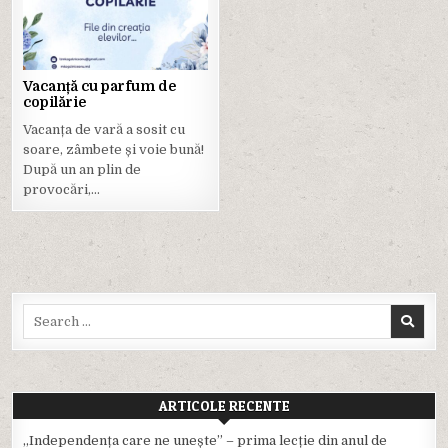
in
Vacanță cu parfum de
copilărie
Vacanța de vară a sosit cu
soare, zâmbete și voie bună!
După un an plin de
provocări,…
Search
for:
ARTICOLE RECENTE
,,Independența care ne unește” – prima lecție din anul de