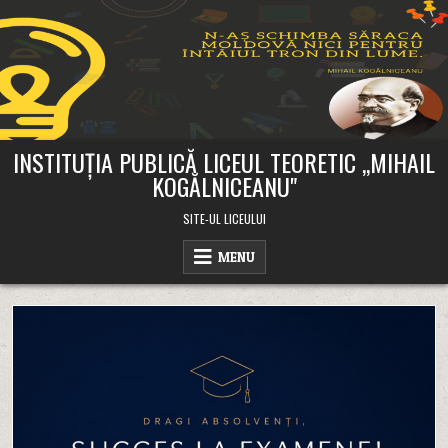
Skip
to
content
INSTITUȚIA PUBLICĂ LICEUL TEORETIC ,,MIHAIL
KOGĂLNICEANU"
SITE-UL LICEULUI
MENU