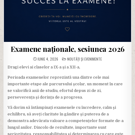
Examene naționale, sesiunea 2026
POSTED
IUNIE 4, 2026
NOUTĂȚI ȘI EVENIMENTE
IN
Dragi elevi ai claselor a IX-a și a XII-a,
Perioada examenelor reprezintă una dintre cele mai
importante etape ale parcursului școlar, un moment în care
se valorifică anii de studiu, efortul depus zi de zi,
perseverența și dorința de a progresa.
Vă dorim să întâmpinați examenele cu încredere, calm și
echilibru, să aveți claritate în gândire și puterea de a
demonstra adevărata valoare a competențelor formate de-a
lungul anilor. Dincolo de rezultate, importante sunt
seriozitatea, responsabilitatea și determinarea cu care este