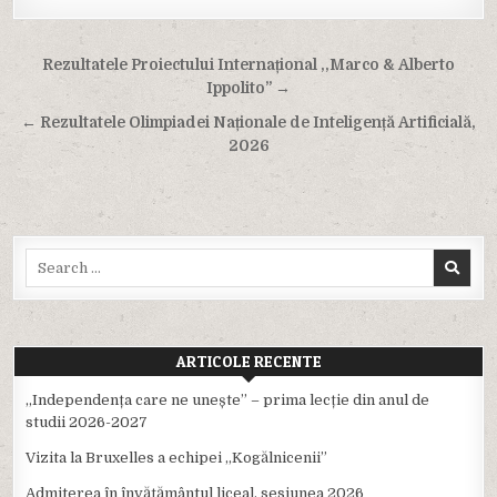
Navigare
Rezultatele Proiectului Internațional ,,Marco & Alberto
în
Ippolito” →
articole
← Rezultatele Olimpiadei Naționale de Inteligență Artificială,
2026
Search
for:
ARTICOLE RECENTE
,,Independența care ne unește” – prima lecție din anul de
studii 2026-2027
Vizita la Bruxelles a echipei ,,Kogălnicenii”
Admiterea în învățământul liceal, sesiunea 2026