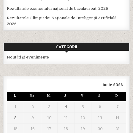
Rezultatele examenului național de bacalaureat, 2026
Rezultatele Olimpiadei Naționale de Inteligență Artificială,
2026
CATEGORII
Noutăți și evenimente
iunie 2026
L
Ma
Mi
J
V
S
D
1
2
3
4
5
6
7
8
9
10
11
12
13
14
15
16
17
18
19
20
21