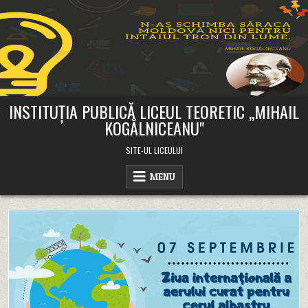
Skip
to
content
INSTITUȚIA PUBLICĂ LICEUL TEORETIC ,,MIHAIL
KOGĂLNICEANU"
SITE-UL LICEULUI
MENU