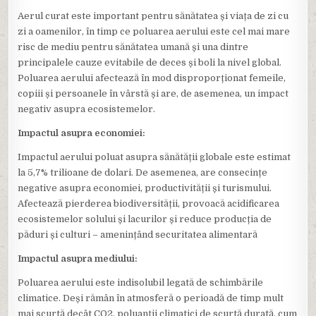
Aerul curat este important pentru sănătatea și viața de zi cu
zi a oamenilor, în timp ce poluarea aerului este cel mai mare
risc de mediu pentru sănătatea umană și una dintre
principalele cauze evitabile de deces și boli la nivel global.
Poluarea aerului afectează în mod disproporționat femeile,
copiii și persoanele în vârstă și are, de asemenea, un impact
negativ asupra ecosistemelor.
Impactul asupra economiei
:
Impactul aerului poluat asupra sănătății globale este estimat
la 5,7% trilioane de dolari. De asemenea, are consecințe
negative asupra economiei, productivității și turismului.
Afectează pierderea biodiversității, provoacă acidificarea
ecosistemelor solului și lacurilor și reduce producția de
păduri și culturi – amenințând securitatea alimentară
Impactul asupra mediului
:
Poluarea aerului este indisolubil legată de schimbările
climatice. Deși rămân în atmosferă o perioadă de timp mult
mai scurtă decât CO2, poluanții climatici de scurtă durată, cum