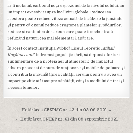
ar fi metanul, carbonul negru și ozonul de la nivelul solului, au
un impact excesiv asupra încălzirii globale. Reducerea
acestora poate reduce viteza actuală de încălzire la jumătate.
Și pentru că ozonul reduce creșterea plantelor și pădurilor,
reduce și cantitatea de carbon care poate fi sechestrată –
refuzând naturii cea mai elementară apărare.
În acest context Instituția Publică Liceul Teoretic ,,
Mihail
Kogălniceanu
” îndeamnă populația țării, să depună eforturi
suplimentare de a proteja aerul atmosferic de impactul
advers provocat de sursele staționare și mobile de poluare și
a contribui la îmbunătățirea calității aerului pentru a avea un
impact pozitiv atât asupra sănătății, cât și a mediului de trai și
a ecosistemelor.
Navigare
Hotărârea CESPMC nr. 43 din 03.09.2021 →
în
← Hotărârea CNESP nr. 61 din 09 septembrie 2021
articole