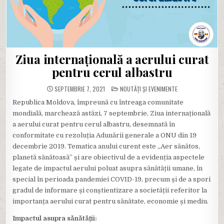
Ziua internațională a aerului curat
pentru cerul albastru
POSTED
SEPTEMBRIE 7, 2021
NOUTĂȚI ȘI EVENIMENTE
IN
Republica Moldova, împreună cu întreaga comunitate
mondială, marchează astăzi, 7 septembrie, Ziua internațională
a aerului curat pentru cerul albastru, desemnată în
conformitate cu rezoluția Adunării generale a ONU din 19
decembrie 2019. Tematica anului curent este „Aer sănătos,
planetă sănătoasă” și are obiectivul de a evidenția aspectele
legate de impactul aerului poluat asupra sănătății umane, în
special în perioada pandemiei COVID-19, precum și de a spori
gradul de informare și conștientizare a societății referitor la
importanța aerului curat pentru sănătate, economie și mediu.
Impactul asupra sănătății
: