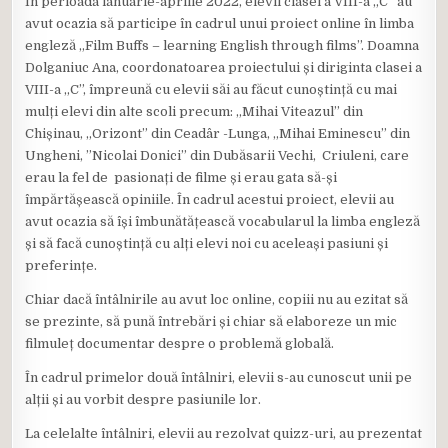
În perioada ianuarie-aprilie 2022, elevii clasei a VIII-a „C” au
avut ocazia să participe în cadrul unui proiect online în limba
engleză „Film Buffs – learning English through films”. Doamna
Dolganiuc Ana, coordonatoarea proiectului și diriginta clasei a
VIII-a „C”, împreună cu elevii săi au făcut cunoștință cu mai
mulți elevi din alte scoli precum: „Mihai Viteazul” din
Chișinau, „Orizont” din Ceadâr -Lunga, „Mihai Eminescu” din
Ungheni, ”Nicolai Donici” din Dubăsarii Vechi, Criuleni, care
erau la fel de pasionați de filme și erau gata să-și
împărtășească opiniile. În cadrul acestui proiect, elevii au
avut ocazia să își îmbunătățească vocabularul la limba engleză
și să facă cunoștință cu alți elevi noi cu aceleași pasiuni și
preferințe.
Chiar dacă întâlnirile au avut loc online, copiii nu au ezitat să
se prezinte, să pună întrebări și chiar să elaboreze un mic
filmuleț documentar despre o problemă globală.
În cadrul primelor două întâlniri, elevii s-au cunoscut unii pe
alții și au vorbit despre pasiunile lor.
La celelalte întâlniri, elevii au rezolvat quizz-uri, au prezentat