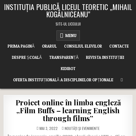
Skip
INSTITUȚIA PUBLICĂ LICEUL TEORETIC ,,MIHAIL
to
KOGĂLNICEANU"
content
SITE-UL LICEULUI
MENU
PRIMA PAGINĂ
ORARUL
CONSILIUL ELEVILOR
CONTACTE
DESPRE ȘCOALĂ
TRANSPARENȚĂ
REVISTA INSTITUȚIEI
KIDIBOT
OFERTA INSTITUȚIONALĂ A DISCIPLINELOR OPȚIONALE
Proiect online în limba engleză
„Film Buffs – learning English
through films”
POSTED
MAI 3, 2022
NOUTĂȚI ȘI EVENIMENTE
IN