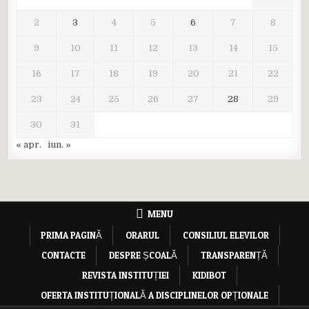
2
3
4
5
6
7
8
9
10
11
12
13
14
15
16
17
18
19
20
21
22
23
24
25
26
27
28
29
30
31
« apr.
iun. »
MENU
PRIMA PAGINĂ
ORARUL
CONSILIUL ELEVILOR
CONTACTE
DESPRE ȘCOALĂ
TRANSPARENȚĂ
REVISTA INSTITUȚIEI
KIDIBOT
OFERTA INSTITUȚIONALĂ A DISCIPLINELOR OPȚIONALE