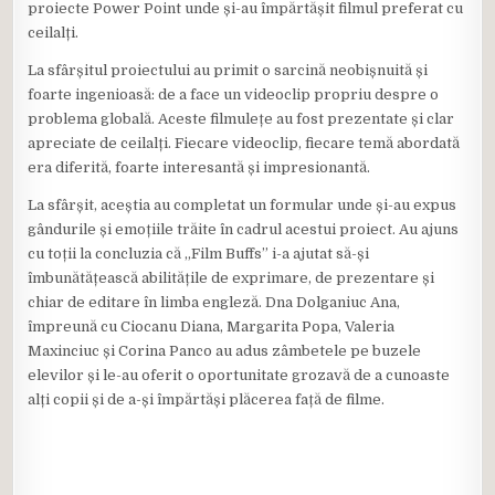
proiecte Power Point unde și-au împărtășit filmul preferat cu
ceilalți.
La sfârșitul proiectului au primit o sarcină neobișnuită și
foarte ingenioasă: de a face un videoclip propriu despre o
problema globală. Aceste filmulețe au fost prezentate și clar
apreciate de ceilalți. Fiecare videoclip, fiecare temă abordată
era diferită, foarte interesantă și impresionantă.
La sfârșit, aceștia au completat un formular unde și-au expus
gândurile și emoțiile trăite în cadrul acestui proiect. Au ajuns
cu toții la concluzia că „Film Buffs” i-a ajutat să-și
îmbunătățească abilitățile de exprimare, de prezentare și
chiar de editare în limba engleză. Dna Dolganiuc Ana,
împreună cu Ciocanu Diana, Margarita Popa, Valeria
Maxinciuc și Corina Panco au adus zâmbetele pe buzele
elevilor și le-au oferit o oportunitate grozavă de a cunoaste
alți copii și de a-și împărtăși plăcerea față de filme.