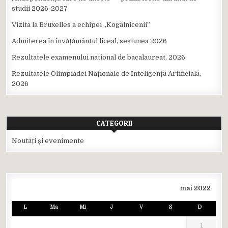
studii 2026-2027
Vizita la Bruxelles a echipei ,,Kogălnicenii”
Admiterea în învățământul liceal, sesiunea 2026
Rezultatele examenului național de bacalaureat, 2026
Rezultatele Olimpiadei Naționale de Inteligență Artificială,
2026
CATEGORII
Noutăți și evenimente
mai 2022
L
Ma
Mi
J
V
S
D
1