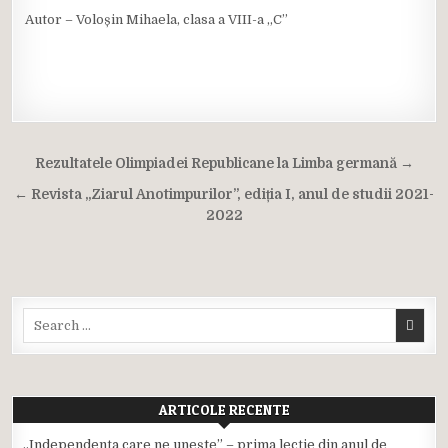
Autor – Voloșin Mihaela, clasa a VIII-a „C”
Navigare
Rezultatele Olimpiadei Republicane la Limba germană →
în
← Revista „Ziarul Anotimpurilor”, ediția I, anul de studii 2021-
articole
2022
Search
for:
ARTICOLE RECENTE
,,Independența care ne unește” – prima lecție din anul de