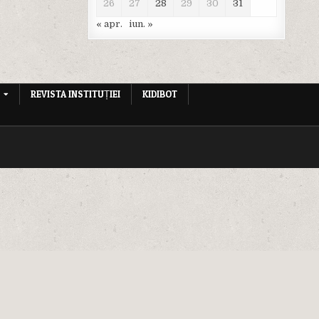
26
27
28
29
30
31
« apr.
iun. »
REVISTA INSTITUȚIEI
KIDIBOT