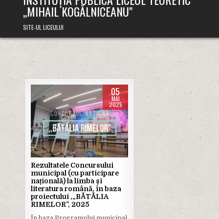
,,MIHAIL KOGĂLNICEANU"
SITE-UL LICEULUI
05
MAI
2025
Posted
in
Rezultatele Concursului
municipal (cu participare
națională) la limba şi
literatura română, în baza
proiectului ,„BĂTĂLIA
RIMELOR”, 2025
În baza Programului municipal