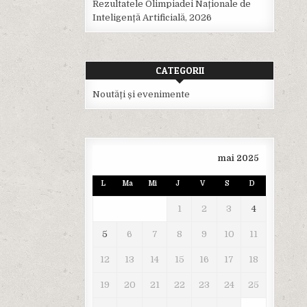
Rezultatele Olimpiadei Naționale de
Inteligență Artificială, 2026
CATEGORII
Noutăți și evenimente
mai 2025
L
Ma
Mi
J
V
S
D
1
2
3
4
5
6
7
8
9
10
11
12
13
14
15
16
17
18
19
20
21
22
23
24
25