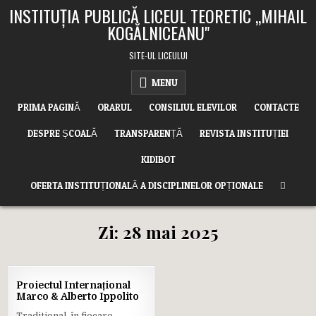
Skip
INSTITUȚIA PUBLICĂ LICEUL TEORETIC ,,MIHAIL
to
KOGĂLNICEANU"
content
SITE-UL LICEULUI
MENU
PRIMA PAGINĂ
ORARUL
CONSILIUL ELEVILOR
CONTACTE
DESPRE ȘCOALĂ
TRANSPARENȚĂ
REVISTA INSTITUȚIEI
KIDIBOT
OFERTA INSTITUȚIONALĂ A DISCIPLINELOR OPȚIONALE
Zi:
28 mai 2025
28
Proiectul Internațional
MAI
Marco & Alberto Ippolito
2025
Tradițional, în fiecare