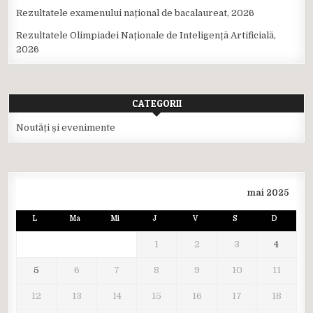
Rezultatele examenului național de bacalaureat, 2026
Rezultatele Olimpiadei Naționale de Inteligență Artificială,
2026
CATEGORII
Noutăți și evenimente
mai 2025
L
Ma
Mi
J
V
S
D
1
2
3
4
5
6
7
8
9
10
11
12
13
14
15
16
17
18