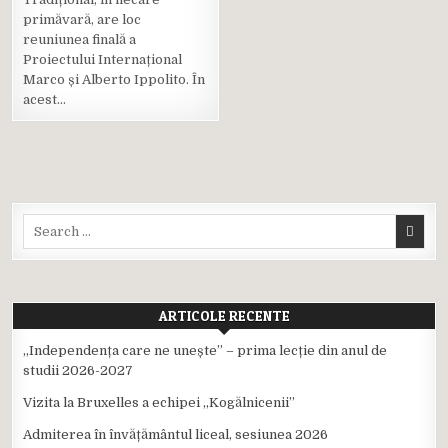
Posted
primăvară, are loc
in
reuniunea finală a
Proiectului Internațional
Marco și Alberto Ippolito. În
acest…
Search
for:
ARTICOLE RECENTE
,,Independența care ne unește” – prima lecție din anul de
studii 2026-2027
Vizita la Bruxelles a echipei ,,Kogălnicenii”
Admiterea în învățământul liceal, sesiunea 2026