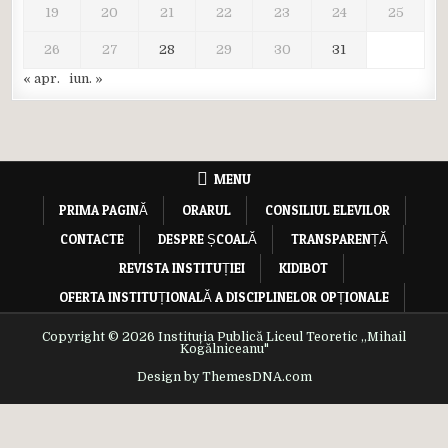
19
20
21
22
23
24
25
26
27
28
29
30
31
« apr.
iun. »
MENU
PRIMA PAGINĂ
ORARUL
CONSILIUL ELEVILOR
CONTACTE
DESPRE ȘCOALĂ
TRANSPARENȚĂ
REVISTA INSTITUȚIEI
KIDIBOT
OFERTA INSTITUȚIONALĂ A DISCIPLINELOR OPȚIONALE
Copyright © 2026 Instituția Publică Liceul Teoretic ,,Mihail
Kogălniceanu"
Design by ThemesDNA.com